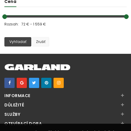
Cena
Rozsah: 72 € - 1 559 €
Vyhľadať
Zrušiť
+
INFORMACE
+
DŮLEŽITÉ
+
SLUŽBY
+
OTEVÍRACÍ DOBA