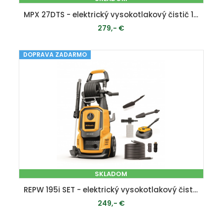
MPX 27DTS - elektrický vysokotlakový čistič 160 bar
279,- €
DOPRAVA ZADARMO
PRIDAŤ DO KOŠÍKA
SKLADOM
REPW 195i SET - elektrický vysokotlakový čistič 195 bar s indukčným motorom
249,- €