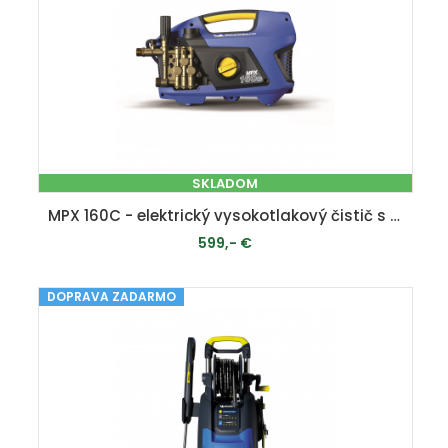
SKLADOM
MPX 160C - elektrický vysokotlakový čistič s indukčným motorom 160 bar
599,- €
DOPRAVA ZADARMO
PRIDAŤ DO KOŠÍKA