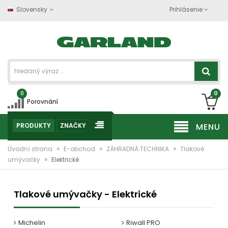
Slovensky
Prihlásenie
0
0
Porovnání
PRODUKTY
ZNAČKY
MENU
»
»
»
Úvodní strana
E-obchod
ZÁHRADNÁ TECHNIKA
Tlakové
»
umývačky
Elektrické
Tlakové umývačky - Elektrické
Michelin
Riwall PRO