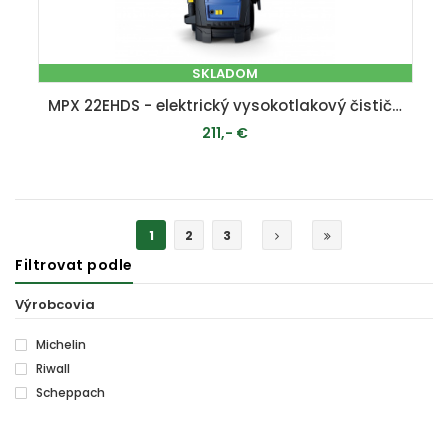
SKLADOM
MPX 22EHDS - elektrický vysokotlakový čistič 160 bar
211,- €
PRIDAŤ DO KOŠÍKA
1
2
3
Filtrovat podle
Výrobcovia
Michelin
Riwall
Scheppach