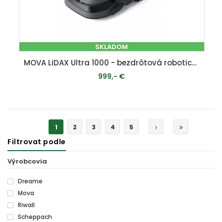
SKLADOM
MOVA LiDAX Ultra 1000 - bezdrôtová robotická kosačka ( 1000 m2 )
999,- €
PRIDAŤ DO KOŠÍKA
1
2
3
4
5
Filtrovat podle
Výrobcovia
Dreame
Mova
Riwall
Scheppach