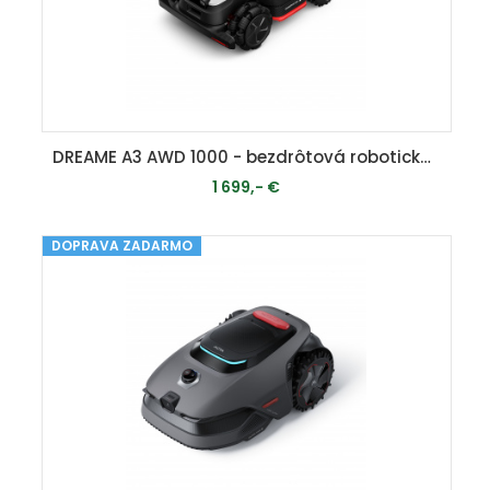
DREAME A3 AWD 1000 - bezdrôtová robotická kosačka ( 1000 m2 ) s pohonom všetkých kolies
1 699,- €
DOPRAVA ZADARMO
MOMENTÁLNE VYPREDANÉ