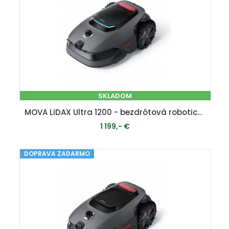
SKLADOM
MOVA LiDAX Ultra 1200 - bezdrôtová robotická kosačka ( 1200 m2 )
1 199,- €
DOPRAVA ZADARMO
PRIDAŤ DO KOŠÍKA