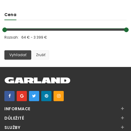
Cena
Rozsah: 64 € - 3 399 €
Vyhľadať
Zrušiť
+
INFORMACE
+
DŮLEŽITÉ
+
SLUŽBY