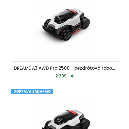
DREAME A3 AWD Pro 2500 - bezdrôtová robotická kosačka ( 2500 m2 ) s pohonom všetkých kolies
2 299,- €
DOPRAVA ZADARMO
MOMENTÁLNE VYPREDANÉ