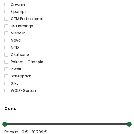
Dreame
Elpumps
GTM Professional
HS Flamingo
Michelin
Mova
MTD
Okatsune
Palram - Canopia
Riwall
Scheppach
Silky
WOLF-Garten
Cena
Rozsah: 0 € - 10 799 €