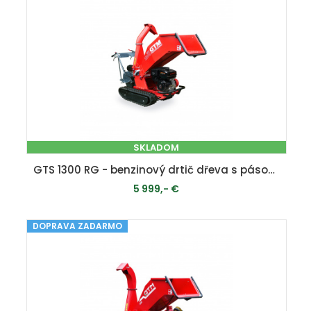
SKLADOM
GTS 1300 RG - benzinový drtič dřeva s pásovým pojezdem
5 999,- €
DOPRAVA ZADARMO
PRIDAŤ DO KOŠÍKA