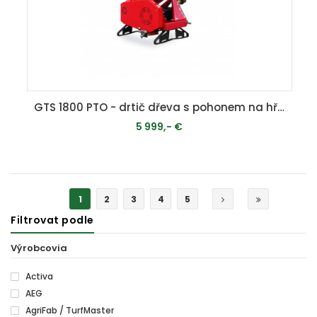
GTS 1800 PTO - drtič dřeva s pohonem na hřídel
5 999,- €
MOMENTÁLNE VYPREDANÉ
1
2
3
4
5
Filtrovat podle
Výrobcovia
Activa
AEG
AgriFab / TurfMaster