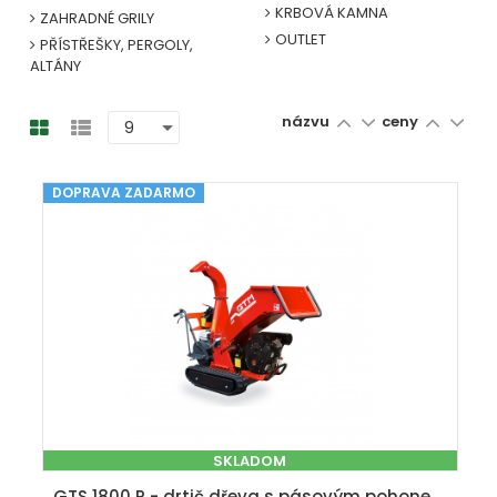
KRBOVÁ KAMNA
ZAHRADNÉ GRILY
OUTLET
PŘÍSTŘEŠKY, PERGOLY,
ALTÁNY
názvu
ceny
DOPRAVA ZADARMO
SKLADOM
GTS 1800 R - drtič dřeva s pásovým pohonem