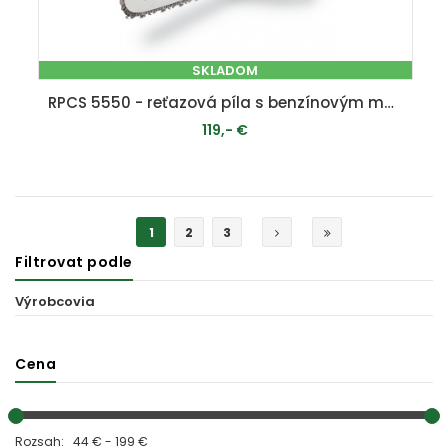
SKLADOM
RPCS 5550 - reťazová píla s benzínovým motorom 55 ccm
119,- €
PRIDAŤ DO KOŠÍKA
1
2
3
Filtrovat podle
Výrobcovia
Cena
Rozsah: 44 € - 199 €