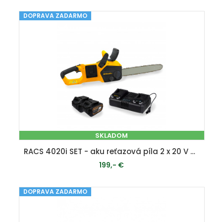
DOPRAVA ZADARMO
PRIDAŤ DO KOŠÍKA
SKLADOM
RACS 4020i SET - aku reťazová píla 2 x 20 V + 2x 4 Ah batéria + duálna rýchlonabíjačka 4,5 A
199,- €
DOPRAVA ZADARMO
PRIDAŤ DO KOŠÍKA