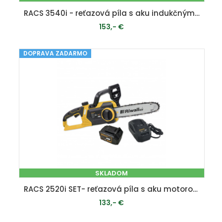
RACS 3540i - reťazová píla s aku indukčným motorom 40 V
153,- €
DOPRAVA ZADARMO
PRIDAŤ DO KOŠÍKA
SKLADOM
RACS 2520i SET- reťazová píla s aku motorom 20 V
133,- €