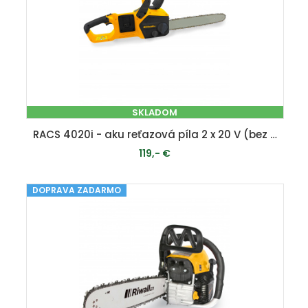
SKLADOM
RACS 4020i - aku reťazová píla 2 x 20 V (bez batérie a nabíjačky)
119,- €
DOPRAVA ZADARMO
PRIDAŤ DO KOŠÍKA