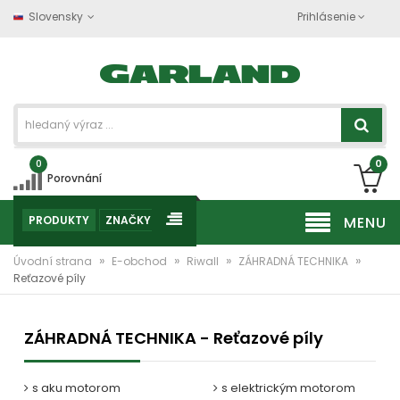
Slovensky
Prihlásenie
0
0
Porovnání
PRODUKTY
ZNAČKY
MENU
»
»
»
»
Úvodní strana
E-obchod
Riwall
ZÁHRADNÁ TECHNIKA
Reťazové píly
ZÁHRADNÁ TECHNIKA - Reťazové píly
s aku motorom
s elektrickým motorom