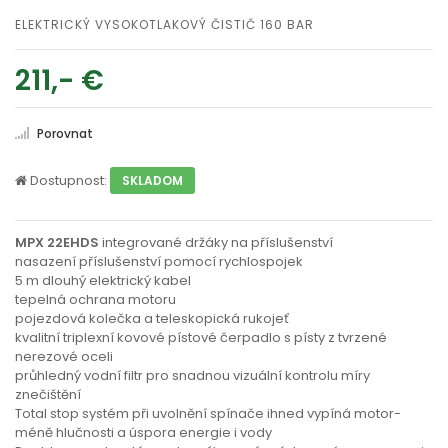
ELEKTRICKÝ VYSOKOTLAKOVÝ ČISTIČ 160 BAR
211,- €
Porovnat
Dostupnost:
SKLADOM
MPX 22EHDS
integrované držáky na příslušenství
nasazení příslušenství pomocí rychlospojek
5 m dlouhý elektrický kabel
tepelná ochrana motoru
pojezdová kolečka a teleskopická rukojeť
kvalitní triplexní kovové pístové čerpadlo s písty z tvrzené
nerezové oceli
průhledný vodní filtr pro snadnou vizuální kontrolu míry
znečištění
Total stop systém při uvolnění spínače ihned vypíná motor-
méně hlučnosti a úspora energie i vody