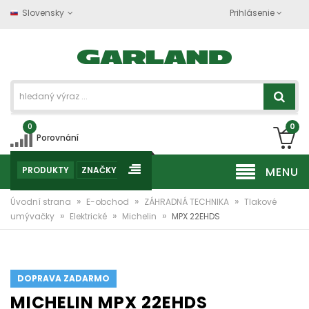
Slovensky
Prihlásenie
0
0
Porovnání
PRODUKTY
ZNAČKY
MENU
»
»
»
Úvodní strana
E-obchod
ZÁHRADNÁ TECHNIKA
Tlakové
»
»
»
umývačky
Elektrické
Michelin
MPX 22EHDS
DOPRAVA ZADARMO
MICHELIN MPX 22EHDS