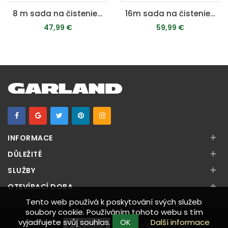
8 m sada na čistenie odpadu a potrubia - pre tlakové umývačky bez ohrevu
16m sada na čistenie potrubia a odpadov - pre MPX 16E/19EH/19EHDS/22EH/22EHDS/22EHX/25EHDSP/25DTS/27DTS/30EHB/160C/160CK
47,99 €
59,99 €
PRIDAŤ DO KOŠÍKA
PRIDAŤ DO KOŠÍKA
+
INFORMACE
+
DŮLEŽITÉ
+
SLUŽBY
+
OTEVÍRACÍ DOBA
Tento web používá k poskytování svých služeb
soubory cookie. Používáním tohoto webu s tím
vyjadřujete svůj souhlas.
OK
Další informace
Počet prístupov:
27 525 764