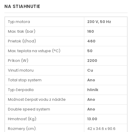
NA STIAHNUTIE
Typ motora
230 V, 50 Hz
Max. tlak (bar)
160
Prietok (l/hod)
460
Max. teplota na vstupe (°C)
50
Príkon (W)
2200
Vinutí motoru
Cu
Total stop system
Ano
Typ čerpadla
hliník
Možnost čerpat vodu z nádrže
Ano
Double speed system
Ano
Hmotnosť (Kg):
13.00
Rozmery (cm):
42 x 34.6 x 90.6