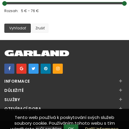
Rozsah: 5 € - 76 €
Vyhľadať
Zrušiť
+
INFORMACE
+
DŮLEŽITÉ
+
SLUŽBY
+
OTEVÍRACÍ DOBA
Tento web používá k poskytování svých služeb
soubory cookie. Používáním tohoto webu s tím
vyjadřujete svůj souhlas.
OK
Další informace