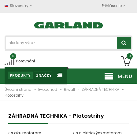
Slovensky
Prihlásenie
0
0
Porovnání
PRODUKTY
ZNAČKY
MENU
»
»
»
»
Úvodní strana
E-obchod
Riwall
ZÁHRADNÁ TECHNIKA
Plotostrihy
ZÁHRADNÁ TECHNIKA - Plotostrihy
s aku motorom
s elektrickým motorom