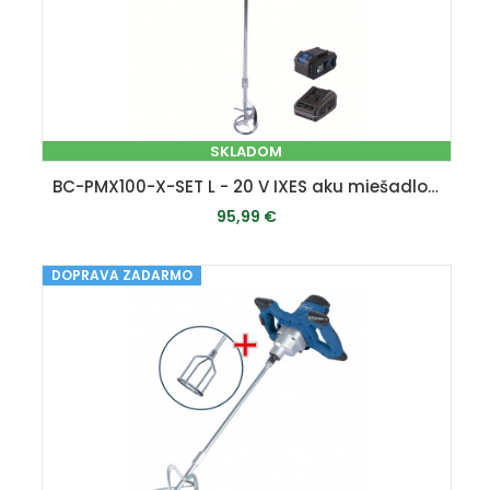
SKLADOM
BC-PMX100-X-SET L - 20 V IXES aku miešadlo stavebných materiálov + + 4Ah batéria + nabíjačka 2,4 A
95,99 €
DOPRAVA ZADARMO
PRIDAŤ DO KOŠÍKA