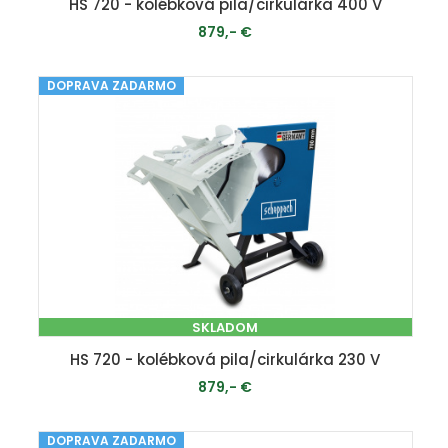
HS 720 - kolébková pila/cirkulárka 400 V
879,- €
DOPRAVA ZADARMO
PRIDAŤ DO KOŠÍKA
SKLADOM
HS 720 - kolébková pila/cirkulárka 230 V
879,- €
DOPRAVA ZADARMO
PRIDAŤ DO KOŠÍKA