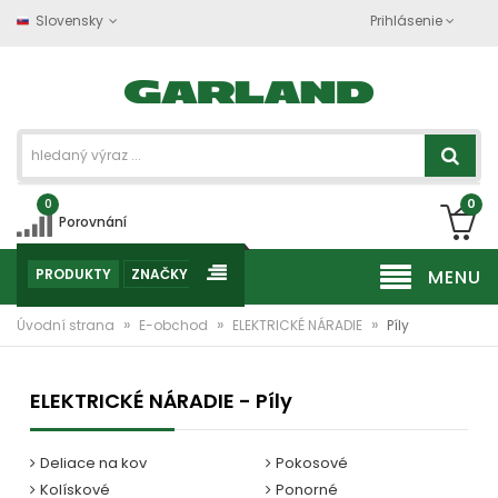
Slovensky
Prihlásenie
0
0
Porovnání
PRODUKTY
ZNAČKY
MENU
»
»
»
Úvodní strana
E-obchod
ELEKTRICKÉ NÁRADIE
Píly
ELEKTRICKÉ NÁRADIE - Píly
Deliace na kov
Pokosové
Kolískové
Ponorné