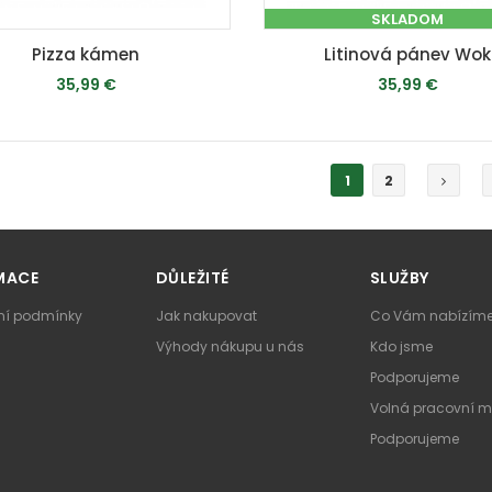
SKLADOM
Pizza kámen
Litinová pánev Wok
35,99 €
35,99 €
MOMENTÁLNE VYPREDANÉ
PRIDAŤ DO KOŠÍKA
1
2
MACE
DŮLEŽITÉ
SLUŽBY
í podmínky
Jak nakupovat
Co Vám nabízím
Výhody nákupu u nás
Kdo jsme
Podporujeme
Volná pracovní m
Podporujeme