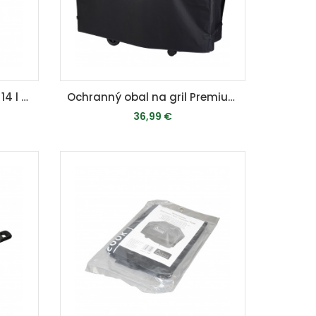
Smaltovaný kotlík Activa 14 l pro závěsný gril
Ochranný obal na gril Premium L
36,99 €
É
MOMENTÁLNE VYPREDANÉ