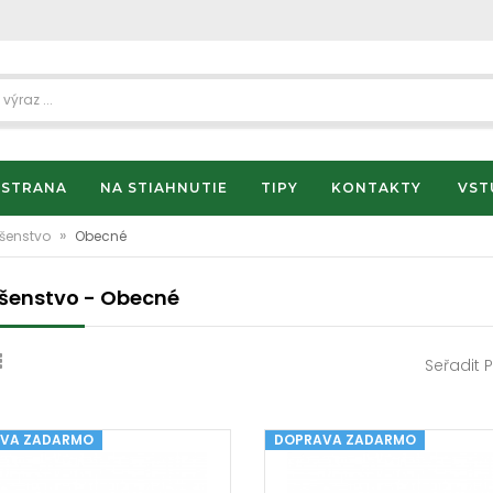
 STRANA
NA STIAHNUTIE
TIPY
KONTAKTY
VST
»
ušenstvo
Obecné
ušenstvo - Obecné
Seřadit 
VA ZADARMO
DOPRAVA ZADARMO