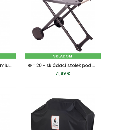
SKLADOM
Ochranný obal na gril Premium Pro L (cca 150 x 116 x 65 cm)
RFT 20 - skládací stolek pod grill s pojezdovými koly (pro gril RGG 20 Compact)
71,99 €
PRIDAŤ DO KOŠÍKA