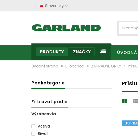
Slovensky
PRODUKTY
ZNAČKY
ÚVODNÁ
»
»
»
Úvodní strana
E-obchod
ZAHRADNÉ GRILY
Prísl
Prísl
Podkategorie
Filtrovat podle
Výrobcovia
DOPRA
Activa
Riwall