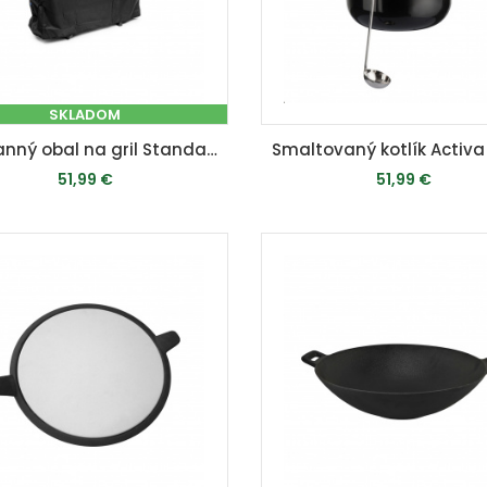
SKLADOM
Ochranný obal na gril Standard M (cca 140 x 105 x 65 cm)
51,99 €
51,99 €
PRIDAŤ DO KOŠÍKA
MOMENTÁLNE VYPREDAN