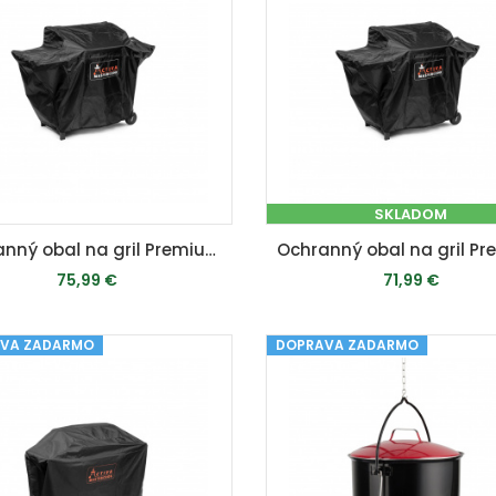
SKLADOM
Ochranný obal na gril Premium Pro XL (cca 187 x 108,5 x 62 cm)
75,99 €
71,99 €
VA ZADARMO
MOMENTÁLNE VYPREDANÉ
DOPRAVA ZADARMO
PRIDAŤ DO KOŠÍKA