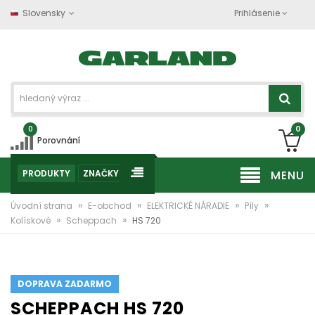
Slovensky
Prihlásenie
0
0
Porovnání
PRODUKTY
ZNAČKY
MENU
»
»
»
»
Úvodní strana
E-obchod
ELEKTRICKÉ NÁRADIE
Píly
»
»
Kolískové
Scheppach
HS 720
DOPRAVA ZADARMO
SCHEPPACH HS 720