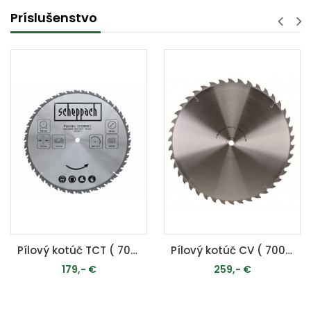
Príslušenstvo
Pílový kotúč TCT ( 700 x 30 x 4,5 mm, 42 Z ) - pre HS 720 / HS 730
Pílový kotúč CV ( 700 x 30 x 3,2 mm, 56 Z )
179,- €
259,- €
PRIDAŤ DO KOŠÍKA
PRIDAŤ DO KOŠÍKA