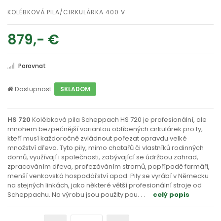
KOLÉBKOVÁ PILA/CIRKULÁRKA 400 V
879,- €
Porovnat
Dostupnost:
SKLADOM
HS 720
Kolébková pila Scheppach HS 720 je profesionální, ale
mnohem bezpečnější variantou oblíbených cirkulárek pro ty,
kteří musí každoročně zvládnout pořezat opravdu velké
množství dřeva. Tyto pily, mimo chatařů či vlastníků rodinných
domů, využívají i společnosti, zabývající se údržbou zahrad,
zpracováním dřeva, prořezáváním stromů, popřípadě farmáři,
menší venkovská hospodářství apod. Pily se vyrábí v Německu
na stejných linkách, jako některé větší profesionální stroje od
Scheppachu. Na výrobu jsou použity pou
. . .
celý popis