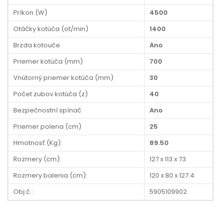
Príkon (W)
4500
Otáčky kotúča (ot/min)
1400
Brzda kotouče
Ano
Priemer kotúča (mm)
700
Vnútorný priemer kotúča (mm)
30
Počet zubov kotúča (z)
40
Bezpečnostní spínač
Ano
Priemer polena (cm)
25
Hmotnosť (Kg):
89.50
Rozmery (cm):
127 x 113 x 73
Rozmery balenia (cm):
120 x 80 x 127.4
Obj.č.:
5905109902