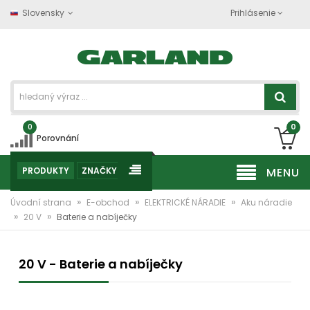
Slovensky
Prihlásenie
0
0
Porovnání
PRODUKTY
ZNAČKY
MENU
»
»
»
Úvodní strana
E-obchod
ELEKTRICKÉ NÁRADIE
Aku náradie
»
»
20 V
Baterie a nabíječky
20 V - Baterie a nabíječky