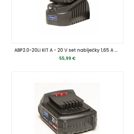
ABP2.0-20Li KIT A - 20 V set nabíječky 1,65 A a baterie 2 Ah
55,99 €
MOMENTÁLNE VYPREDANÉ