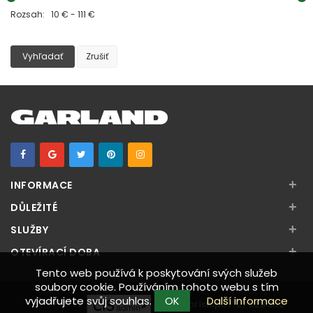
Rozsah: 10 € - 111 €
Vyhľadať
Zrušiť
+
INFORMACE
+
DŮLEŽITÉ
+
SLUŽBY
+
OTEVÍRACÍ DOBA
Tento web používá k poskytování svých služeb
soubory cookie. Používáním tohoto webu s tím
vyjadřujete svůj souhlas.
OK
Další informace
Počet prístupov:
27 528 852