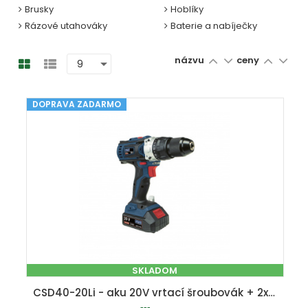
Brusky
Hoblíky
Rázové utahováky
Baterie a nabíječky
názvu
ceny
DOPRAVA ZADARMO
SKLADOM
CSD40-20Li - aku 20V vrtací šroubovák + 2x baterie 2 Ah + nabíječka + kufr