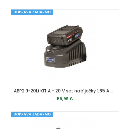
DOPRAVA ZADARMO
PRIDAŤ DO KOŠÍKA
ABP2.0-20Li KIT A - 20 V set nabíječky 1,65 A a baterie 2 Ah
55,99 €
DOPRAVA ZADARMO
MOMENTÁLNE VYPREDANÉ