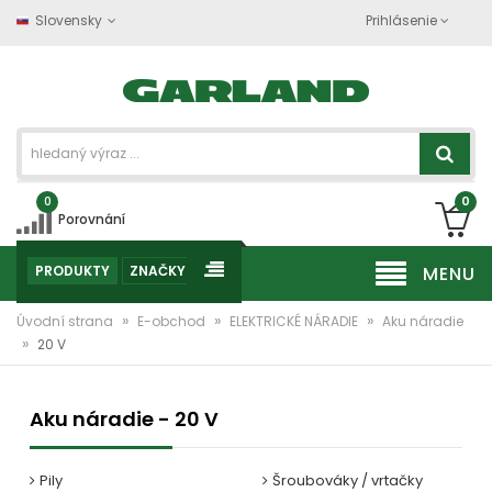
Slovensky
Prihlásenie
0
0
Porovnání
PRODUKTY
ZNAČKY
MENU
»
»
»
Úvodní strana
E-obchod
ELEKTRICKÉ NÁRADIE
Aku náradie
»
20 V
Aku náradie - 20 V
Pily
Šroubováky / vrtačky