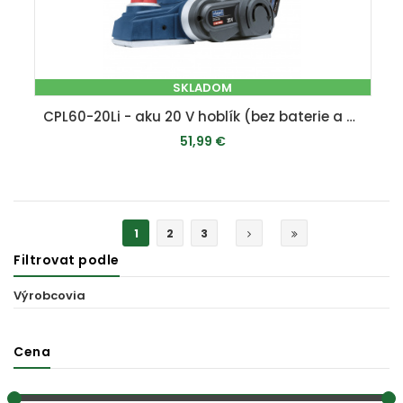
SKLADOM
CPL60-20Li - aku 20 V hoblík (bez baterie a nabíječky)
51,99 €
PRIDAŤ DO KOŠÍKA
1
2
3
Filtrovat podle
Výrobcovia
Cena