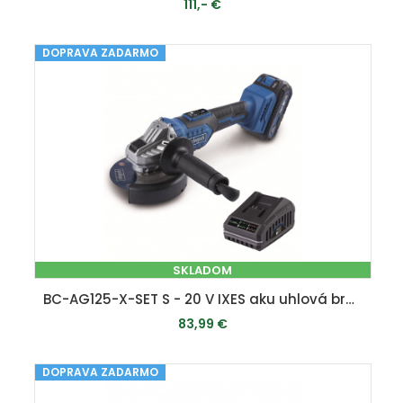
111,- €
DOPRAVA ZADARMO
PRIDAŤ DO KOŠÍKA
SKLADOM
BC-AG125-X-SET S - 20 V IXES aku uhlová brúska + 2Ah batéria + nabíjačka 2,4 A
83,99 €
DOPRAVA ZADARMO
PRIDAŤ DO KOŠÍKA