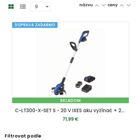
názvu
ceny
DOPRAVA ZADARMO
SKLADOM
C-LT300-X-SET S - 20 V IXES aku vyžínač + 2Ah batéria + nabíjačka 2,4 A
71,99 €
Filtrovat podle
PRIDAŤ DO KOŠÍKA