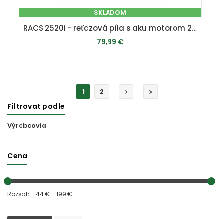
SKLADOM
RACS 2520i - reťazová píla s aku motorom 20 V
79,99 €
PRIDAŤ DO KOŠÍKA
1
2
Filtrovat podle
Výrobcovia
Cena
Rozsah: 44 € - 199 €