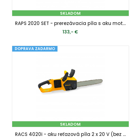
SKLADOM
RAPS 2020 SET - prerezávacia píla s aku motorom 20 V
133,- €
DOPRAVA ZADARMO
PRIDAŤ DO KOŠÍKA
SKLADOM
RACS 4020i - aku reťazová píla 2 x 20 V (bez batérie a nabíjačky)