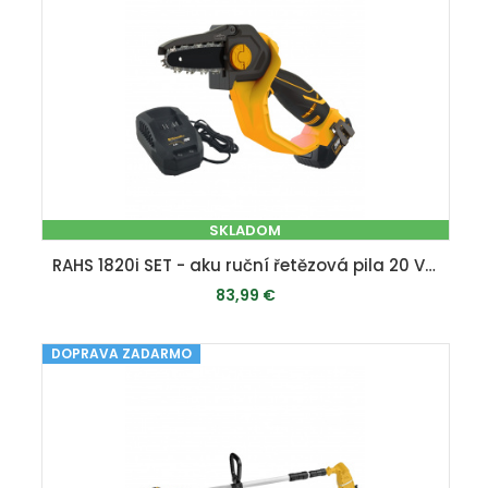
SKLADOM
RAHS 1820i SET - aku ruční řetězová pila 20 V s bezuhlíkovým motorem + 2Ah baterie + nabíječka
83,99 €
DOPRAVA ZADARMO
PRIDAŤ DO KOŠÍKA