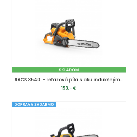
SKLADOM
RACS 3540i - reťazová píla s aku indukčným motorom 40 V
153,- €
DOPRAVA ZADARMO
PRIDAŤ DO KOŠÍKA