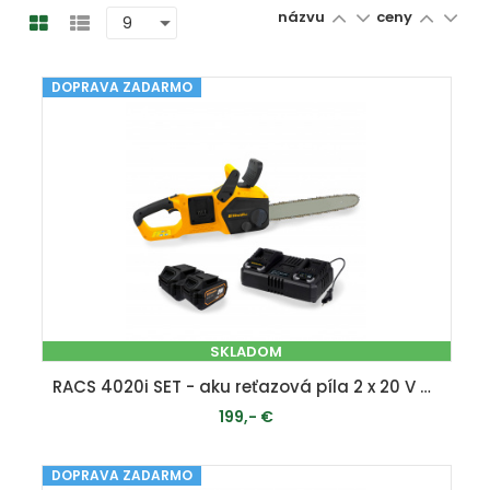
názvu
ceny
DOPRAVA ZADARMO
SKLADOM
RACS 4020i SET - aku reťazová píla 2 x 20 V + 2x 4 Ah batéria + duálna rýchlonabíjačka 4,5 A
199,- €
DOPRAVA ZADARMO
PRIDAŤ DO KOŠÍKA