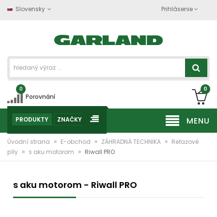
Slovensky
Prihlásenie
0
0
Porovnání
PRODUKTY
ZNAČKY
MENU
»
»
»
Úvodní strana
E-obchod
ZÁHRADNÁ TECHNIKA
Reťazové
»
»
píly
s aku motorom
Riwall PRO
s aku motorom - Riwall PRO