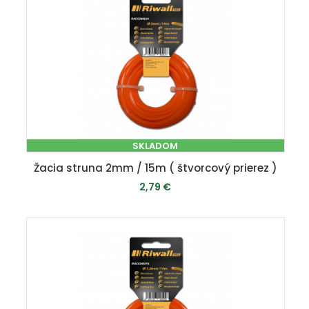
SKLADOM
Žacia struna 2mm / 15m ( štvorcový prierez )
2,79 €
PRIDAŤ DO KOŠÍKA