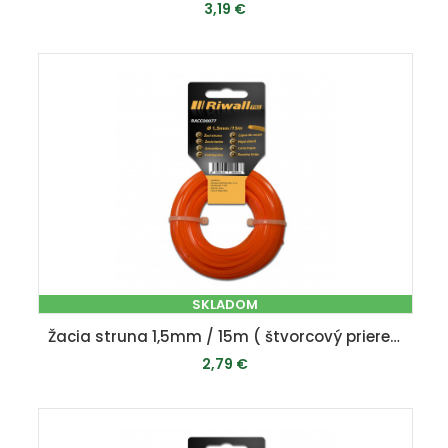
3,19 €
PRIDAŤ DO KOŠÍKA
SKLADOM
Žacia struna 1,5mm / 15m ( štvorcový prierez )
2,79 €
PRIDAŤ DO KOŠÍKA