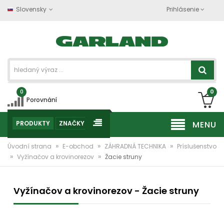
Slovensky
Prihlásenie
0
0
Porovnání
PRODUKTY
ZNAČKY
MENU
»
»
»
Úvodní strana
E-obchod
ZÁHRADNÁ TECHNIKA
Príslušenstvo
»
»
Vyžínačov a krovinorezov
Žacie struny
Vyžínačov a krovinorezov - Žacie struny