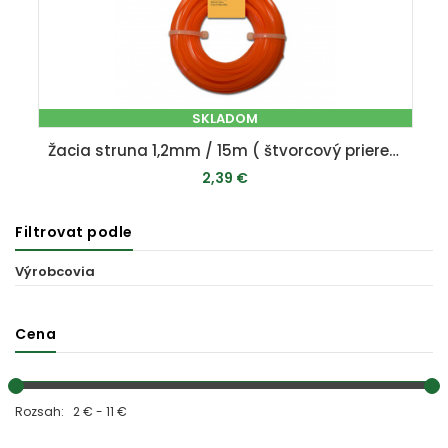
SKLADOM
Žacia struna 1,2mm / 15m ( štvorcový prierez )
2,39 €
Filtrovat podle
PRIDAŤ DO KOŠÍKA
Výrobcovia
Cena
Rozsah: 2 € - 11 €