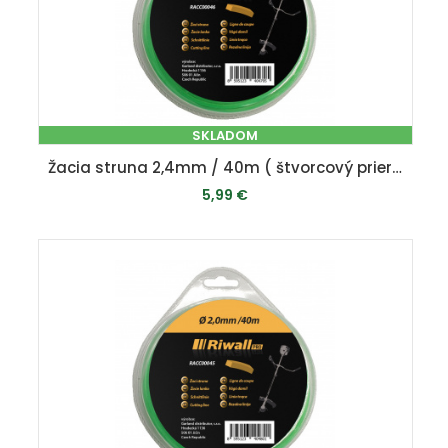
SKLADOM
Žacia struna 2,4mm / 40m ( štvorcový prierez )
5,99 €
PRIDAŤ DO KOŠÍKA