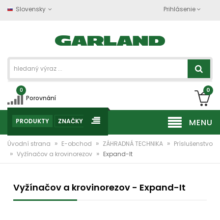
Slovensky
Prihlásenie
0
0
Porovnání
PRODUKTY
ZNAČKY
MENU
»
»
»
Úvodní strana
E-obchod
ZÁHRADNÁ TECHNIKA
Príslušenstvo
»
»
Vyžínačov a krovinorezov
Expand-It
Vyžínačov a krovinorezov - Expand-It