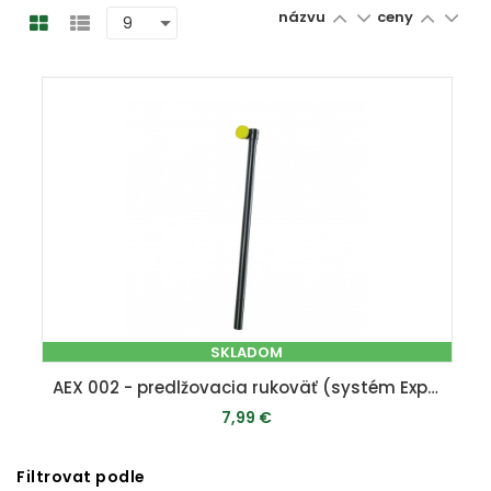
názvu
ceny
SKLADOM
AEX 002 - predlžovacia rukoväť (systém Expand-it)
7,99 €
Filtrovat podle
PRIDAŤ DO KOŠÍKA