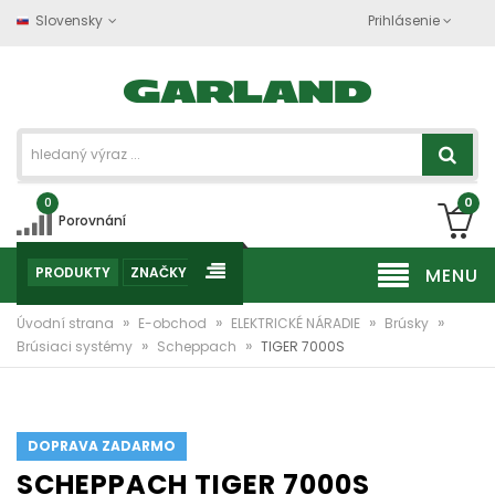
Slovensky
Prihlásenie
0
0
Porovnání
PRODUKTY
ZNAČKY
MENU
»
»
»
»
Úvodní strana
E-obchod
ELEKTRICKÉ NÁRADIE
Brúsky
»
»
Brúsiaci systémy
Scheppach
TIGER 7000S
DOPRAVA ZADARMO
SCHEPPACH TIGER 7000S