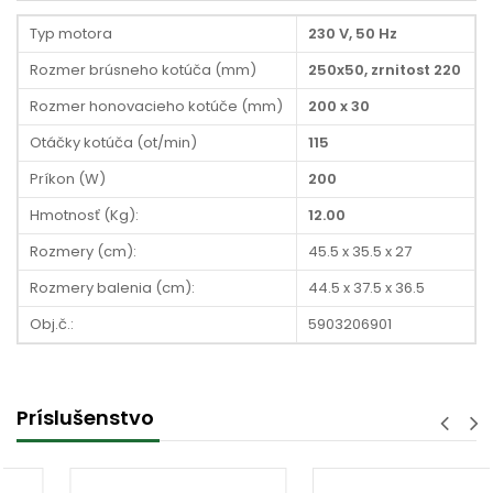
Typ motora
230 V, 50 Hz
Rozmer brúsneho kotúča (mm)
250x50, zrnitost 220
Rozmer honovacieho kotúče (mm)
200 x 30
Otáčky kotúča (ot/min)
115
Príkon (W)
200
Hmotnosť (Kg):
12.00
Rozmery (cm):
45.5 x 35.5 x 27
Rozmery balenia (cm):
44.5 x 37.5 x 36.5
Obj.č.:
5903206901
Príslušenstvo