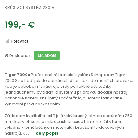
BRÚSIACI SYSTÉM 230 V
199,- €
Porovnat
Dostupnost:
SKLADOM
Tiger 7000s
Profesionální brousicí systém Scheppach Tiger
7000 S se hodí jak do domácích dílen, tak i do menších provozů,
kde je potřeba mít nástroje vždy perfektně ostré. Díky
jednoduchému ovládání a systému přípravků dokáže nástroj
dokonale nabrousit i úplný začátečník, a uchrání tak drahé
vybavení před poškozením.
Základem kvalitního ostří je široký brusný kámen o průměru 250
mm, který obsahuje mikročástice oxidu hlinitého. Díky tomu
zvládne kromě běžných materiálů i broušení tvrdokovových
nástrojů. K
. . .
celý popis