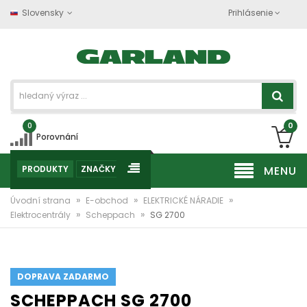
Slovensky
Prihlásenie
0
0
Porovnání
PRODUKTY
ZNAČKY
MENU
»
»
»
Úvodní strana
E-obchod
ELEKTRICKÉ NÁRADIE
»
»
Elektrocentrály
Scheppach
SG 2700
DOPRAVA ZADARMO
SCHEPPACH SG 2700