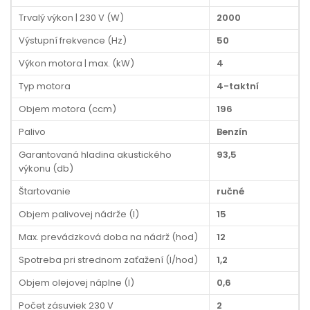
Trvalý výkon | 230 V (W)
2000
Výstupní frekvence (Hz)
50
Výkon motora | max. (kW)
4
Typ motora
4-taktní
Objem motora (ccm)
196
Palivo
Benzín
Garantovaná hladina akustického
93,5
výkonu (db)
Štartovanie
ručné
Objem palivovej nádrže (l)
15
Max. prevádzková doba na nádrž (hod)
12
Spotreba pri strednom zaťažení (l/hod)
1,2
Objem olejovej náplne (l)
0,6
Počet zásuviek 230 V
2