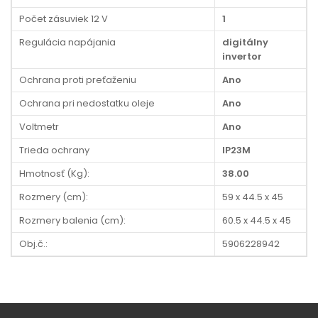
Počet zásuviek 12 V
1
Regulácia napájania
digitálny
invertor
Ochrana proti preťaženiu
Ano
Ochrana pri nedostatku oleje
Ano
Voltmetr
Ano
Trieda ochrany
IP23M
Hmotnosť (Kg):
38.00
Rozmery (cm):
59 x 44.5 x 45
Rozmery balenia (cm):
60.5 x 44.5 x 45
Obj.č.:
5906228942