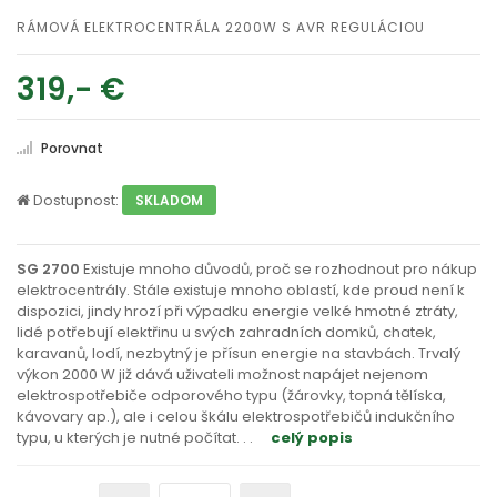
RÁMOVÁ ELEKTROCENTRÁLA 2200W S AVR REGULÁCIOU
319,- €
Porovnat
Dostupnost:
SKLADOM
SG 2700
Existuje mnoho důvodů, proč se rozhodnout pro nákup
elektrocentrály. Stále existuje mnoho oblastí, kde proud není k
dispozici, jindy hrozí při výpadku energie velké hmotné ztráty,
lidé potřebují elektřinu u svých zahradních domků, chatek,
karavanů, lodí, nezbytný je přísun energie na stavbách. Trvalý
výkon 2000 W již dává uživateli možnost napájet nejenom
elektrospotřebiče odporového typu (žárovky, topná tělíska,
kávovary ap.), ale i celou škálu elektrospotřebičů indukčního
typu, u kterých je nutné počítat
. . .
celý popis