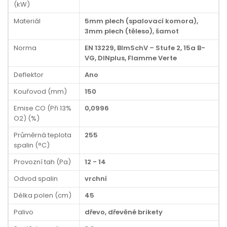
(kW)
Materiál
5mm plech (spalovací komora),
3mm plech (těleso), šamot
Norma
EN 13229, BImSchV – Stufe 2, 15a B-
VG, DINplus, Flamme Verte
Deflektor
Ano
Kouřovod (mm)
150
Emise CO (Při 13%
0,0996
O2) (%)
Průměrná teplota
255
spalin (°C)
Provozní tah (Pa)
12 - 14
Odvod spalin
vrchní
Délka polen (cm)
45
Palivo
dřevo, dřevěné brikety