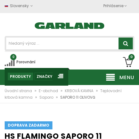
Slovensky
Prihlásenie
0
0
Porovnání
PRODUKTY
ZNAČKY
MENU
»
»
»
Úvodní strana
E-obchod
KRBOVÁ KAMNA
Teplovodní
»
»
krbová kamna
Saporo
SAPORO 11 OLIVOVá
DOPRAVA ZADARMO
HS FLAMINGO SAPORO 11