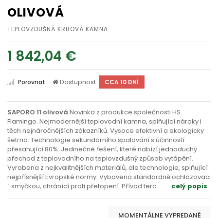
OLIVOVÁ
TEPLOVZDUŠNÁ KRBOVÁ KAMNA
1 842,04 €
Dostupnost:
Porovnat
CCA 10 DNÍ
SAPORO 11 olivová
Novinka z produkce společnosti HS
Flamingo. Nejmodernější teplovodní kamna, splňující nároky i
těch nejnáročnějších zákazníků. Vysoce efektivní a ekologicky
šetrná. Technologie sekundárního spalování s účinností
přesahující 80%. Jedinečné řešení, které nabízí jednoduchý
přechod z teplovodního na teplovzdušný způsob vytápění.
Vyrobena z nejkvalitnějších materiálů, dle technologie, splňující
nejpřísnější Evropské normy. Vybavena standardně ochlazovaci
´ smyčkou, chránící proti přetopení. Přívod terc
. . .
celý popis
MOMENTÁLNE VYPREDANÉ