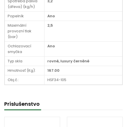
Spotřeba paliva
3,2
(dřeva) (kg/h)
Popelník
Ano
Maximální
2,5
provozní tlak
(bar)
Ochlazovací
Ano
smyčka
Typ skla
rovné, luxury černěné
Hmotnosť (Kg):
167.00
Obj.č.:
HSF34-105
Príslušenstvo