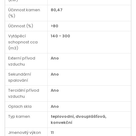
Účinnost kamen
80,47
(%)
Účinnost (%)
>80
Vytápěcí
140 - 300
schopnost cca
(m3)
Externí přívod
Ano
vzduchu
Sekundární
Ano
spalování
Terciální přívod
Ano
vzduchu
Oplach skla
Ano
Typ kamen
teplovodní, dvouplášťová,
konvekční
Jmenovitý výkon
11