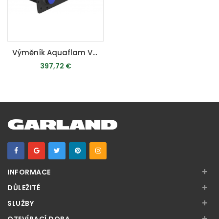
Výměník Aquaflam VARIO 5kW - teplovodní krbová kamna
397,72 €
MOMENTÁLNE VYPREDANÉ
+
INFORMACE
+
DŮLEŽITÉ
+
SLUŽBY
+