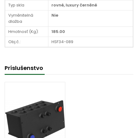
Typ skla
rovné, luxury černěné
Vyměnitelná
Nie
dlažba
Hmotnosť (Kg):
185.00
Obj.č.:
HSF34-089
Príslušenstvo