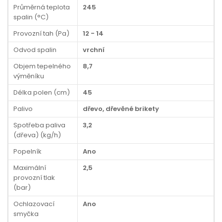
Průměrná teplota
245
spalin (°C)
Provozní tah (Pa)
12 - 14
Odvod spalin
vrchní
Objem tepelného
8,7
výměníku
Délka polen (cm)
45
Palivo
dřevo, dřevěné brikety
Spotřeba paliva
3,2
(dřeva) (kg/h)
Popelník
Ano
Maximální
2,5
provozní tlak
(bar)
Ochlazovací
Ano
smyčka