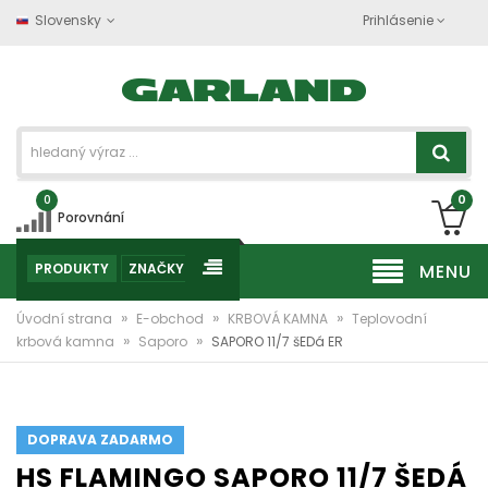
Slovensky
Prihlásenie
0
0
Porovnání
PRODUKTY
ZNAČKY
MENU
»
»
»
Úvodní strana
E-obchod
KRBOVÁ KAMNA
Teplovodní
»
»
krbová kamna
Saporo
SAPORO 11/7 šEDá ER
DOPRAVA ZADARMO
HS FLAMINGO SAPORO 11/7 ŠEDÁ