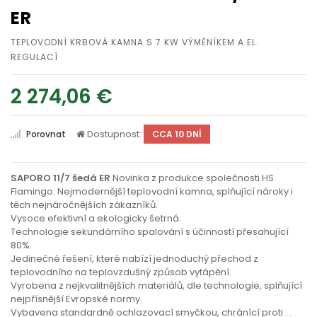
ER
TEPLOVODNÍ KRBOVÁ KAMNA S 7 KW VÝMĚNÍKEM A EL.
REGULACÍ
2 274,06 €
Dostupnost:
Porovnat
CCA 10 DNÍ
SAPORO 11/7 šedá ER
Novinka z produkce společnosti HS
Flamingo. Nejmodernější teplovodní kamna, splňující nároky i
těch nejnáročnějších zákazníků.
Vysoce efektivní a ekologicky šetrná.
Technologie sekundárního spalování s účinností přesahující
80%.
Jedinečné řešení, které nabízí jednoduchý přechod z
teplovodního na teplovzdušný způsob vytápění.
Vyrobena z nejkvalitnějších materiálů, dle technologie, splňující
nejpřísnější Evropské normy.
Vybavena standardně ochlazovací smyčkou, chránící proti
. .