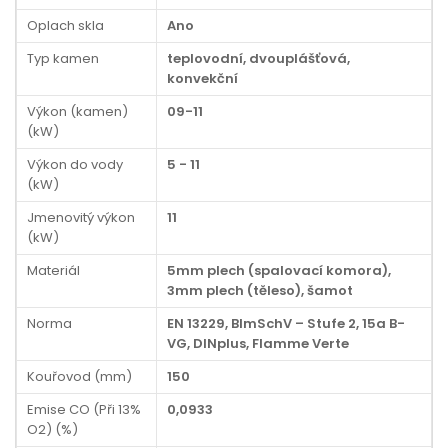
Oplach skla
Ano
Typ kamen
teplovodní, dvouplášťová,
konvekční
Výkon (kamen)
09-11
(kW)
Výkon do vody
5 - 11
(kW)
Jmenovitý výkon
11
(kW)
Materiál
5mm plech (spalovací komora),
3mm plech (těleso), šamot
Norma
EN 13229, BImSchV – Stufe 2, 15a B-
VG, DINplus, Flamme Verte
Kouřovod (mm)
150
Emise CO (Při 13%
0,0933
O2) (%)