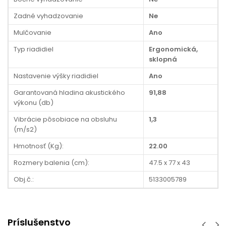
Zadné vyhadzovanie
Ne
Mulčovanie
Ano
Typ riadidiel
Ergonomická,
sklopná
Nastavenie výšky riadidiel
Ano
Garantovaná hladina akustického
91,88
výkonu (db)
Vibrácie pôsobiace na obsluhu
1,3
(m/s2)
Hmotnosť (Kg):
22.00
Rozmery balenia (cm):
47.5 x 77 x 43
Obj.č.:
5133005789
Príslušenstvo