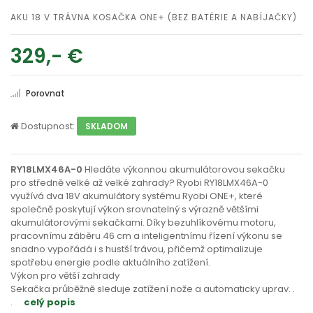
AKU 18 V TRÁVNA KOSAČKA ONE+ (BEZ BATÉRIE A NABÍJAČKY)
329,- €
Porovnat
Dostupnost:
SKLADOM
RY18LMX46A-0
Hledáte výkonnou akumulátorovou sekačku
pro středně velké až velké zahrady? Ryobi RY18LMX46A-0
využívá dva 18V akumulátory systému Ryobi ONE+, které
společně poskytují výkon srovnatelný s výrazně většími
akumulátorovými sekačkami. Díky bezuhlíkovému motoru,
pracovnímu záběru 46 cm a inteligentnímu řízení výkonu se
snadno vypořádá i s hustší trávou, přičemž optimalizuje
spotřebu energie podle aktuálního zatížení.
Výkon pro větší zahrady
Sekačka průběžně sleduje zatížení nože a automaticky uprav
. .
.
celý popis