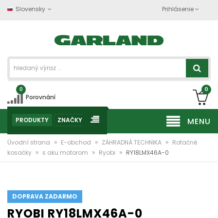
Slovensky
Prihlásenie
0
0
Porovnání
PRODUKTY
ZNAČKY
MENU
»
»
»
Úvodní strana
E-obchod
ZÁHRADNÁ TECHNIKA
Rotačné
»
»
»
kosačky
s aku motorom
Ryobi
RY18LMX46A-0
DOPRAVA ZADARMO
RYOBI RY18LMX46A-0