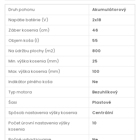
Druh pohonu
Akumulátorový
Napätie batérie (V)
2x18
Záber kosenia (cm)
46
Objem koša (l)
55
Na údržbu plochy (m2)
800
Min. výška kosenia (mm)
25
Max. výška kosenia (mm)
100
Indikátor plného koša
Ne
Typ motora
Bezuhlíkový
Šasi
Plastové
Spôsob nastavenia výšky kosenia
Centrální
Počet úrovní nastavenia výšky
10
kosenia
Bočné vyhadzovanie
Ne