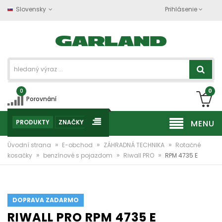
Slovensky
Prihlásenie
0
0
Porovnání
PRODUKTY
ZNAČKY
MENU
»
»
»
Úvodní strana
E-obchod
ZÁHRADNÁ TECHNIKA
Rotačné
»
»
»
kosačky
benzínové s pojazdom
Riwall PRO
RPM 4735 E
DOPRAVA ZADARMO
RIWALL PRO RPM 4735 E