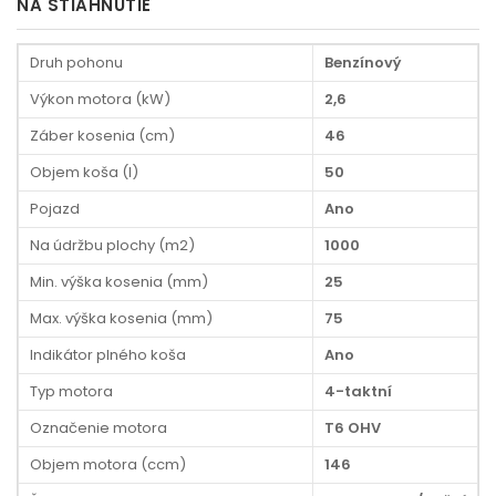
NA STIAHNUTIE
Druh pohonu
Benzínový
Výkon motora (kW)
2,6
Záber kosenia (cm)
46
Objem koša (l)
50
Pojazd
Ano
Na údržbu plochy (m2)
1000
Min. výška kosenia (mm)
25
Max. výška kosenia (mm)
75
Indikátor plného koša
Ano
Typ motora
4-taktní
Označenie motora
T6 OHV
Objem motora (ccm)
146