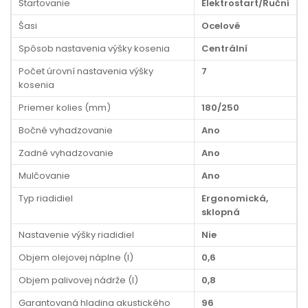
Štartovanie
Elektrostart/Ruční
Šasi
Ocelové
Spôsob nastavenia výšky kosenia
Centrální
Počet úrovní nastavenia výšky
7
kosenia
Priemer kolies (mm)
180/250
Bočné vyhadzovanie
Ano
Zadné vyhadzovanie
Ano
Mulčovanie
Ano
Typ riadidiel
Ergonomická,
sklopná
Nastavenie výšky riadidiel
Nie
Objem olejovej náplne (l)
0,6
Objem palivovej nádrže (l)
0,8
Garantovaná hladina akustického
96