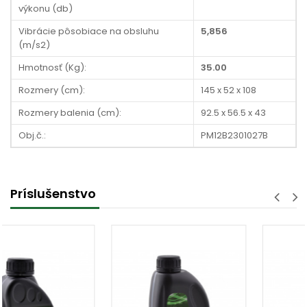
výkonu (db)
Vibrácie pôsobiace na obsluhu
5,856
(m/s2)
Hmotnosť (Kg):
35.00
Rozmery (cm):
145 x 52 x 108
Rozmery balenia (cm):
92.5 x 56.5 x 43
Obj.č.:
PM12B2301027B
Príslušenstvo