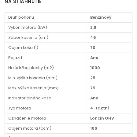
NA STIAHNUTIE
Druh pohonu
Benzínový
Výkon motora (kW)
2,9
Záber kosenia (cm)
46
Objem koša (l)
70
Pojazd
Ano
Na údržbu plochy (m2)
1000
Min. výška kosenia (mm)
25
Max. výška kosenia (mm)
75
Indikátor plného koša
Ano
Typ motora
4-taktní
Označenie motora
Loncin OHV
Objem motora (ccm)
166