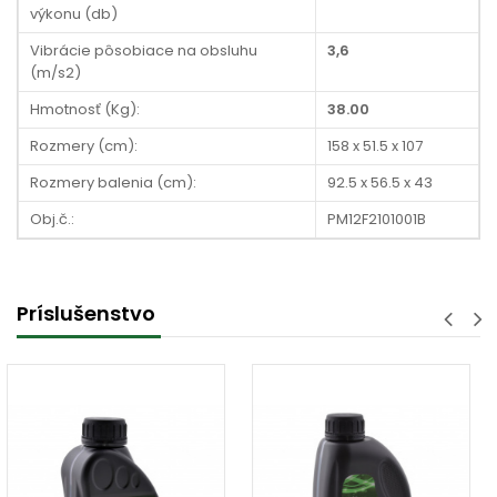
výkonu (db)
Vibrácie pôsobiace na obsluhu
3,6
(m/s2)
Hmotnosť (Kg):
38.00
Rozmery (cm):
158 x 51.5 x 107
Rozmery balenia (cm):
92.5 x 56.5 x 43
Obj.č.:
PM12F2101001B
Príslušenstvo