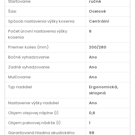
Štartovanie
ručné
Šasi
Ocelové
Spôsob nastavenia výšky kosenia
Centrální
Počet úrovní nastavenia výšky
6
kosenia
Priemer kolies (mm)
200/280
Bočné vyhadzovanie
Ano
Zadné vyhadzovanie
Ano
Mulčovanie
Ano
Typ riadidiel
Ergonomická,
sklopná
Nastavenie výšky riadidiel
Ano
Objem olejovej náplne (l)
0,6
Objem palivovej nádrže (l)
1
Garantovaná hladina akustického
98