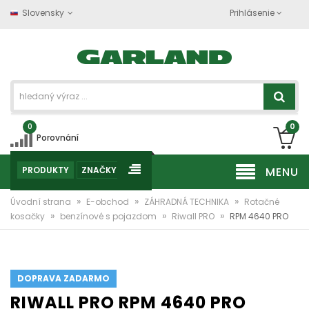
Slovensky
Prihlásenie
0
0
Porovnání
PRODUKTY
ZNAČKY
MENU
»
»
»
Úvodní strana
E-obchod
ZÁHRADNÁ TECHNIKA
Rotačné
»
»
»
kosačky
benzínové s pojazdom
Riwall PRO
RPM 4640 PRO
DOPRAVA ZADARMO
RIWALL PRO RPM 4640 PRO