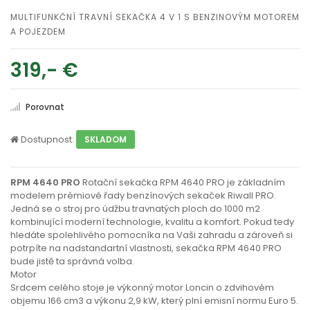
MULTIFUNKČNÍ TRAVNÍ SEKAČKA 4 V 1 S BENZINOVÝM MOTOREM
A POJEZDEM
319,- €
Porovnat
Dostupnost:
SKLADOM
RPM 4640 PRO
Rotační sekačka RPM 4640 PRO je základním
modelem prémiové řady benzínových sekaček Riwall PRO.
Jedná se o stroj pro údžbu travnatých ploch do 1000 m2
kombinující moderní technologie, kvalitu a komfort. Pokud tedy
hledáte spolehlivého pomocníka na Vaši zahradu a zároveň si
potrpíte na nadstandartní vlastnosti, sekačka RPM 4640 PRO
bude jistě ta správná volba.
Motor
Srdcem celého stoje je výkonný motor Loncin o zdvihovém
objemu 166 cm3 a výkonu 2,9 kW, který plní emisní normu Euro 5.