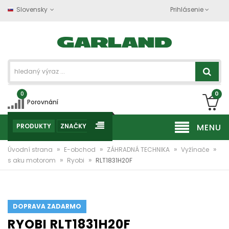
Slovensky
Prihlásenie
0
0
Porovnání
PRODUKTY
ZNAČKY
MENU
»
»
»
»
Úvodní strana
E-obchod
ZÁHRADNÁ TECHNIKA
Vyžínače
»
»
s aku motorom
Ryobi
RLT1831H20F
DOPRAVA ZADARMO
RYOBI RLT1831H20F