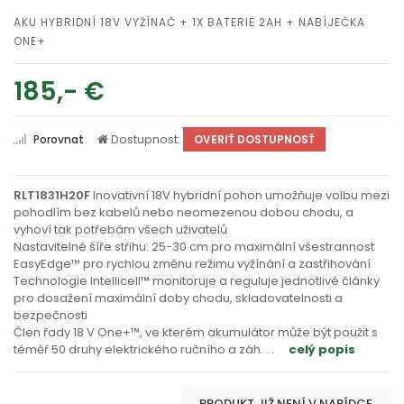
AKU HYBRIDNÍ 18V VYŽÍNAČ + 1X BATERIE 2AH + NABÍJEČKA
ONE+
185,- €
Dostupnost:
Porovnat
OVERIŤ DOSTUPNOSŤ
RLT1831H20F
Inovativní 18V hybridní pohon umožňuje volbu mezi
pohodlím bez kabelů nebo neomezenou dobou chodu, a
vyhoví tak potřebám všech uživatelů
Nastavitelné šíře střihu: 25-30 cm pro maximální všestrannost
EasyEdge™ pro rychlou změnu režimu vyžínání a zastřihování
Technologie Intellicell™ monitoruje a reguluje jednotlivé články
pro dosažení maximální doby chodu, skladovatelnosti a
bezpečnosti
Člen řady 18 V One+™, ve kterém akumulátor může být použit s
téměř 50 druhy elektrického ručního a záh
. . .
celý popis
PRODUKT JIŽ NENÍ V NABÍDCE