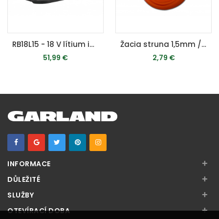
RB18L15 - 18 V lítium iónová batéria 1,5 Ah ONE+
Žacia struna 1,5mm / 15m ( štvorcový prierez )
51,99 €
2,79 €
PRIDAŤ DO KOŠÍKA
PRIDAŤ DO KOŠÍKA
+
INFORMACE
+
DŮLEŽITÉ
+
SLUŽBY
+
OTEVÍRACÍ DOBA