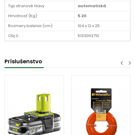
Typ strunové hlavy
automatická
Hmotnosť (Kg):
5.20
Rozmery balenia (cm):
104 x 12 x 25
Obj.č.:
5133003710
Príslušenstvo