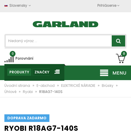
Slovensky
Prihlásenie
0
0
Porovnání
PRODUKTY
ZNAČKY
MENU
»
»
»
»
Úvodní strana
E-obchod
ELEKTRICKÉ NÁRADIE
Brúsky
»
»
Úhlové
Ryobi
R18AG7-140S
DOPRAVA ZADARMO
RYOBI R18AG7-140S