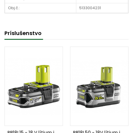
Obj.č.:
5133004231
Príslušenstvo
RB18L15 - 18 V lítium iónová batéria 1,5 Ah ONE+
RB18L50 - 18V lítium iónová batéria 5,0Ah ONE+