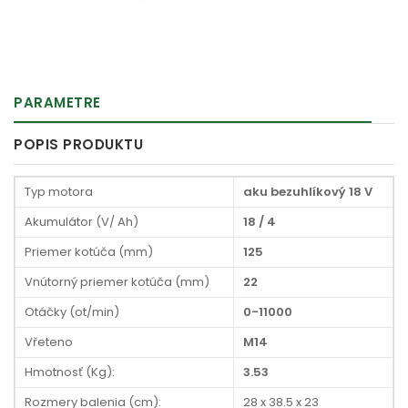
PARAMETRE
POPIS PRODUKTU
Typ motora
aku bezuhlíkový 18 V
Akumulátor (V/ Ah)
18 / 4
Priemer kotúča (mm)
125
Vnútorný priemer kotúča (mm)
22
Otáčky (ot/min)
0-11000
Vřeteno
M14
Hmotnosť (Kg):
3.53
Rozmery balenia (cm):
28 x 38.5 x 23