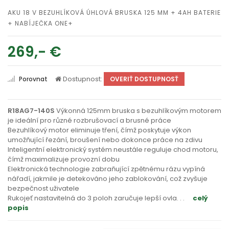
AKU 18 V BEZUHLÍKOVÁ ÚHLOVÁ BRUSKA 125 MM + 4AH BATERIE
+ NABÍJEČKA ONE+
269,- €
Dostupnost:
Porovnat
OVERIŤ DOSTUPNOSŤ
R18AG7-140S
Výkonná 125mm bruska s bezuhlíkovým motorem
je ideální pro různé rozbrušovací a brusné práce
Bezuhlíkový motor eliminuje tření, čímž poskytuje výkon
umožňující řezání, broušení nebo dokonce práce na zdivu
Inteligentní elektronický systém neustále reguluje chod motoru,
čímž maximalizuje provozní dobu
Elektronická technologie zabraňující zpětnému rázu vypíná
nářadí, jakmile je detekováno jeho zablokování, což zvyšuje
bezpečnost uživatele
Rukojeť nastavitelná do 3 poloh zaručuje lepší ovla
. . .
celý
popis