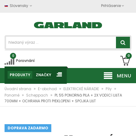
Slovensky
Prihlásenie
0
0
Porovnání
PRODUKTY
ZNAČKY
MENU
»
»
»
»
Úvodní strana
E-obchod
ELEKTRICKÉ NÁRADIE
Píly
»
»
Ponorné
Scheppach
PL 55 PONORNá PILA + 2X VODíCí LIšTA
700MM + OCHRANA PROTI PřEKLOPENí + SPOJKA LIšT
DOPRAVA ZADARMO