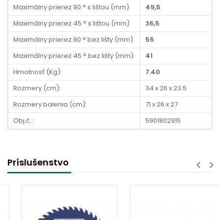
Maximálny prierez 90 ° s lištou (mm)
49,5
Maximálny prierez 45 ° s lištou (mm)
36,5
Maximálny prierez 90 ° bez lišty (mm)
55
Maximálny prierez 45 ° bez lišty (mm)
41
Hmotnosť (Kg):
7.40
Rozmery (cm):
34 x 26 x 23.5
Rozmery balenia (cm):
71 x 26 x 27
Obj.č.:
5901802915
Príslušenstvo