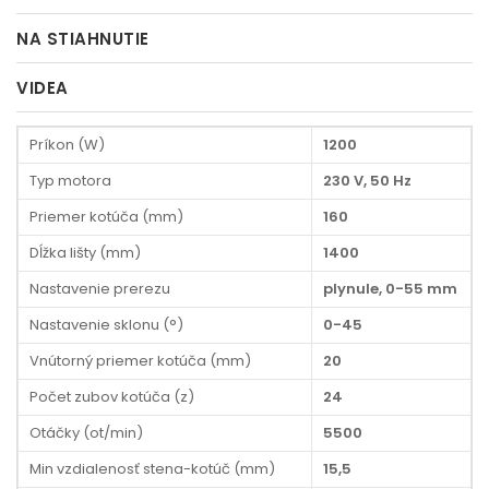
NA STIAHNUTIE
VIDEA
Príkon (W)
1200
Typ motora
230 V, 50 Hz
Priemer kotúča (mm)
160
Dĺžka lišty (mm)
1400
Nastavenie prerezu
plynule, 0-55 mm
Nastavenie sklonu (°)
0-45
Vnútorný priemer kotúča (mm)
20
Počet zubov kotúča (z)
24
Otáčky (ot/min)
5500
Min vzdialenosť stena-kotúč (mm)
15,5