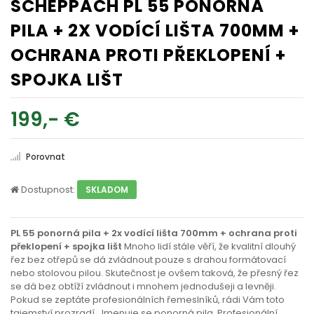
SCHEPPACH PL 55 PONORNÁ
PILA + 2X VODÍCÍ LIŠTA 700MM +
OCHRANA PROTI PŘEKLOPENÍ +
SPOJKA LIŠT
199,- €
Porovnat
Dostupnost:
SKLADOM
PL 55 ponorná pila + 2x vodící lišta 700mm + ochrana proti
překlopení + spojka lišt
Mnoho lidí stále věří, že kvalitní dlouhý
řez bez otřepů se dá zvládnout pouze s drahou formátovací
nebo stolovou pilou. Skutečnost je ovšem taková, že přesný řez
se dá bez obtíží zvládnout i mnohem jednodušeji a levněji.
Pokud se zeptáte profesionálních řemeslníků, rádi Vám toto
tajemství prozradí. Jmenuje se ponorná pila. Profesionální