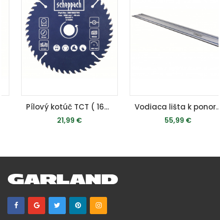
Pílový kotúč TCT ( 160 x 20 x 2,4 mm, 48 Z ) - pre DIVAR 55 / PL 55
Vodiaca lišta k ponornej píle (1400 mm) - pre CS 55 / PL 55 / DIVAR 55 / PL 75
21,99 €
55,99 €
PRIDAŤ DO KOŠÍKA
PRIDAŤ DO KOŠÍKA