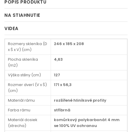
POPIS PRODUKTU
NA STIAHNUTIE
VIDEA
Rozmery skleníka (D
246 x 185 x 208
x Š x V) (cm)
Plocha skleníka
4,63
(m2)
Výška stěny (cm)
127
Rozmer dverí (V x Š)
171 x 56,3
(cm)
Materiál rámu
rozšířené hliníkové profily
Farba rámu
stříbrná
Materiál dosiek
komůrkový polykarbonát 4 mm
(strecha)
se 100% UV ochranou