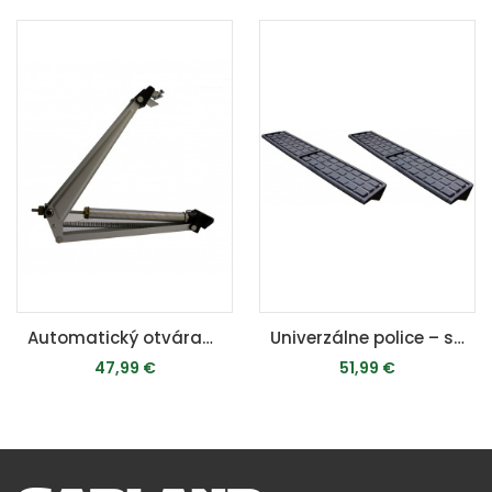
Automatický otvárač strešného okna
Univerzálne police – set 2 ks
47,99 €
51,99 €
PRIDAŤ DO KOŠÍKA
MOMENTÁLNE VYPREDANÉ