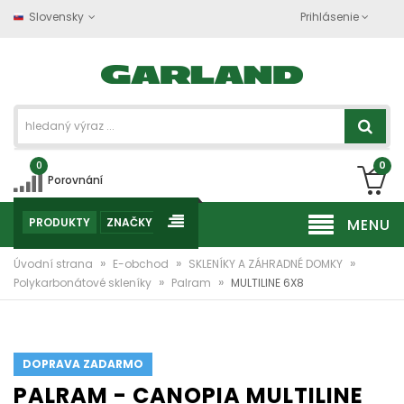
Slovensky
Prihlásenie
0
0
Porovnání
PRODUKTY
ZNAČKY
MENU
»
»
»
Úvodní strana
E-obchod
SKLENÍKY A ZÁHRADNÉ DOMKY
»
»
Polykarbonátové skleníky
Palram
MULTILINE 6X8
DOPRAVA ZADARMO
PALRAM - CANOPIA MULTILINE