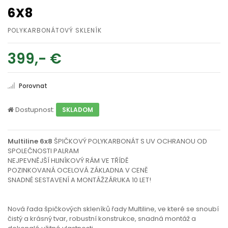
6X8
POLYKARBONÁTOVÝ SKLENÍK
399,- €
Porovnat
Dostupnost:
SKLADOM
Multiline 6x8
ŠPIČKOVÝ POLYKARBONÁT S UV OCHRANOU OD
SPOLEČNOSTI PALRAM
NEJPEVNĚJŠÍ HLINÍKOVÝ RÁM VE TŘÍDĚ
POZINKOVANÁ OCELOVÁ ZÁKLADNA V CENĚ
SNADNÉ SESTAVENÍ A MONTÁŽZÁRUKA 10 LET!
Nová řada špičkových skleníků řady Multiline, ve které se snoubí
čistý a krásný tvar, robustní konstrukce, snadná montáž a