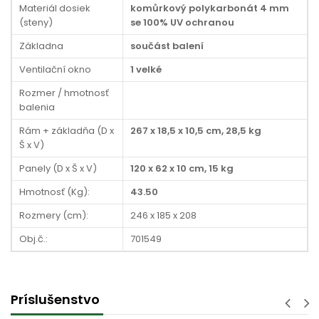
Materiál dosiek
komůrkový polykarbonát 4 mm
(steny)
se 100% UV ochranou
Základna
součást balení
Ventilační okno
1 velké
Rozmer / hmotnosť
balenia
Rám + základňa (D x
267 x 18,5 x 10,5 cm, 28,5 kg
Š x V)
Panely (D x Š x V)
120 x 62 x 10 cm, 15 kg
Hmotnosť (Kg):
43.50
Rozmery (cm):
246 x 185 x 208
Obj.č.:
701549
Príslušenstvo