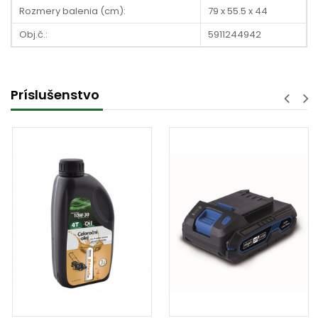
Rozmery balenia (cm):
79 x 55.5 x 44
Obj.č.:
5911244942
Príslušenstvo