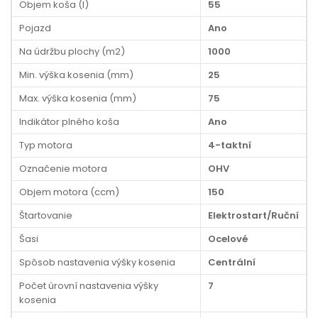
Objem koša (l)
55
Pojazd
Ano
Na údržbu plochy (m2)
1000
Min. výška kosenia (mm)
25
Max. výška kosenia (mm)
75
Indikátor plného koša
Ano
Typ motora
4-taktní
Označenie motora
OHV
Objem motora (ccm)
150
Štartovanie
Elektrostart/Ruční
Šasi
Ocelové
Spôsob nastavenia výšky kosenia
Centrální
Počet úrovní nastavenia výšky
7
kosenia