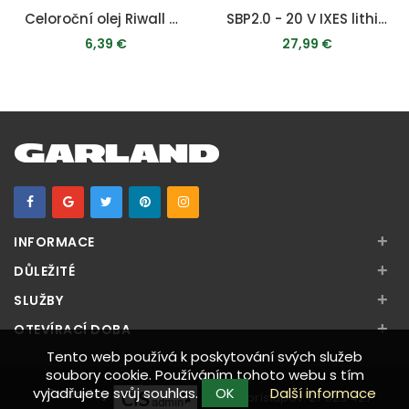
Celoroční olej Riwall pro 4-taktní motory (1 l, SAE10W-30)
SBP2.0 - 20 V IXES lithium-iontová baterie 2 Ah
6,39 €
27,99 €
PRIDAŤ DO KOŠÍKA
PRIDAŤ DO KOŠÍKA
+
INFORMACE
+
DŮLEŽITÉ
+
SLUŽBY
+
OTEVÍRACÍ DOBA
Tento web používá k poskytování svých služeb
soubory cookie. Používáním tohoto webu s tím
vyjadřujete svůj souhlas.
OK
Další informace
Počet prístupov:
27 523 427