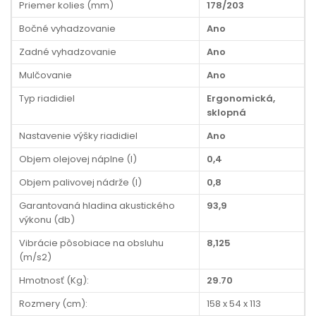
Priemer kolies (mm)
178/203
Bočné vyhadzovanie
Ano
Zadné vyhadzovanie
Ano
Mulčovanie
Ano
Typ riadidiel
Ergonomická,
sklopná
Nastavenie výšky riadidiel
Ano
Objem olejovej náplne (l)
0,4
Objem palivovej nádrže (l)
0,8
Garantovaná hladina akustického
93,9
výkonu (db)
Vibrácie pôsobiace na obsluhu
8,125
(m/s2)
Hmotnosť (Kg):
29.70
Rozmery (cm):
158 x 54 x 113