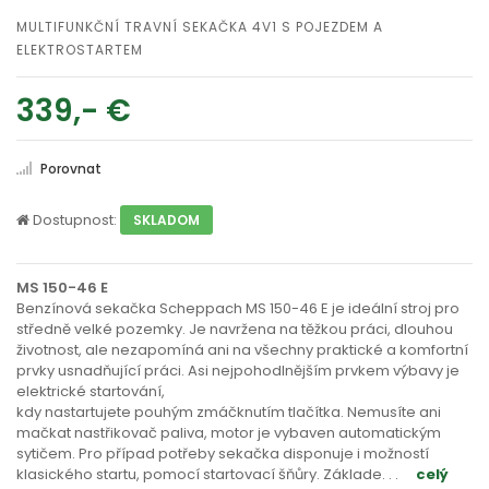
MULTIFUNKČNÍ TRAVNÍ SEKAČKA 4V1 S POJEZDEM A
ELEKTROSTARTEM
339,- €
Porovnat
Dostupnost:
SKLADOM
MS 150-46 E
Benzínová sekačka Scheppach MS 150-46 E je ideální stroj pro
středně velké pozemky. Je navržena na těžkou práci, dlouhou
životnost, ale nezapomíná ani na všechny praktické a komfortní
prvky usnadňující práci. Asi nejpohodlnějším prvkem výbavy je
elektrické startování,
kdy nastartujete pouhým zmáčknutím tlačítka. Nemusíte ani
mačkat nastřikovač paliva, motor je vybaven automatickým
sytičem. Pro případ potřeby sekačka disponuje i možností
klasického startu, pomocí startovací šňůry. Základe
. . .
celý