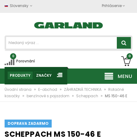
Slovensky
Prihlásenie
0
0
Porovnání
PRODUKTY
ZNAČKY
MENU
»
»
»
Úvodní strana
E-obchod
ZÁHRADNÁ TECHNIKA
Rotačné
»
»
»
kosačky
benzínové s pojazdom
Scheppach
MS 150-46 E
DOPRAVA ZADARMO
SCHEPPACH MS 150-46 E