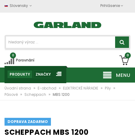
Slovensky
Prihlásenie
0
0
Porovnání
PRODUKTY
ZNAČKY
MENU
»
»
»
»
Úvodní strana
E-obchod
ELEKTRICKÉ NÁRADIE
Píly
»
»
Pásové
Scheppach
MBS 1200
DOPRAVA ZADARMO
SCHEPPACH MBS 1200