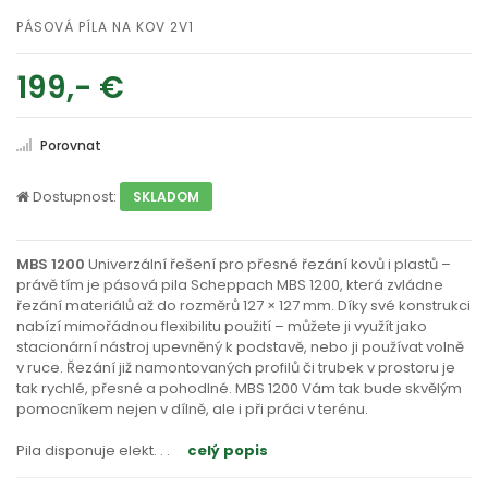
PÁSOVÁ PÍLA NA KOV 2V1
199,- €
Porovnat
Dostupnost:
SKLADOM
MBS 1200
Univerzální řešení pro přesné řezání kovů i plastů –
právě tím je pásová pila Scheppach MBS 1200, která zvládne
řezání materiálů až do rozměrů 127 × 127 mm. Díky své konstrukci
nabízí mimořádnou flexibilitu použití – můžete ji využít jako
stacionární nástroj upevněný k podstavě, nebo ji používat volně
v ruce. Řezání již namontovaných profilů či trubek v prostoru je
tak rychlé, přesné a pohodlné. MBS 1200 Vám tak bude skvělým
pomocníkem nejen v dílně, ale i při práci v terénu.
Pila disponuje elekt
. . .
celý popis