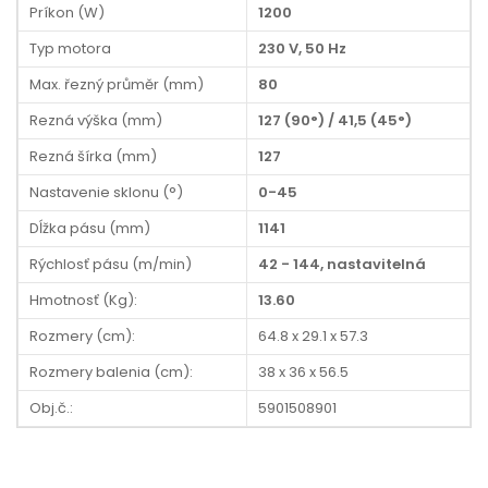
Príkon (W)
1200
Typ motora
230 V, 50 Hz
Max. řezný průměr (mm)
80
Rezná výška (mm)
127 (90°) / 41,5 (45°)
Rezná šírka (mm)
127
Nastavenie sklonu (°)
0-45
Dĺžka pásu (mm)
1141
Rýchlosť pásu (m/min)
42 - 144, nastavitelná
Hmotnosť (Kg):
13.60
Rozmery (cm):
64.8 x 29.1 x 57.3
Rozmery balenia (cm):
38 x 36 x 56.5
Obj.č.:
5901508901