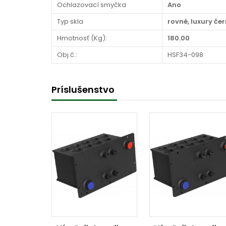
Ochlazovací smyčka
Ano
Typ skla
rovné, luxury če
Hmotnosť (Kg):
180.00
Obj.č.:
HSF34-098
Príslušenstvo