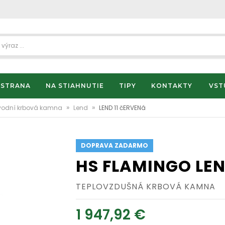
 STRANA
NA STIAHNUTIE
TIPY
KONTAKTY
VST
»
»
vodní krbová kamna
Lend
LEND 11 čERVENá
DOPRAVA ZADARMO
HS FLAMINGO LEN
TEPLOVZDUŠNÁ KRBOVÁ KAMNA
1 947,92 €