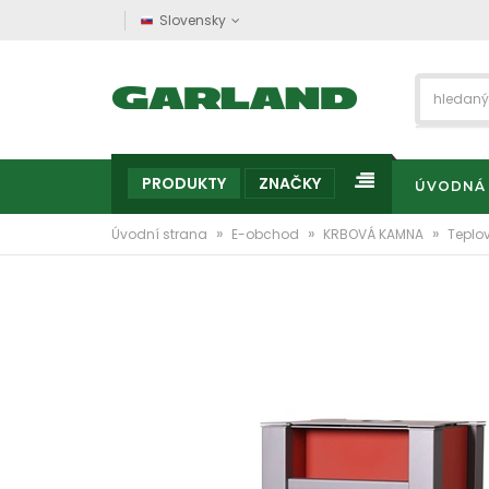
Slovensky
PRODUKTY
ZNAČKY
ÚVODNÁ
»
»
»
Úvodní strana
E-obchod
KRBOVÁ KAMNA
Teplo