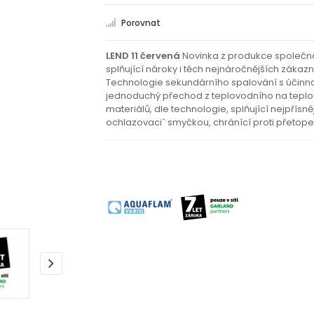
Porovnat
LEND 11 červená
Novinka z produkce společno
splňující nároky i těch nejnáročnějších zákazn
Technologie sekundárního spalování s účinnos
jednoduchý přechod z teplovodního na teplov
materiálů, dle technologie, splňující nejpří
ochlazovaci´ smyčkou, chránící proti přetopen