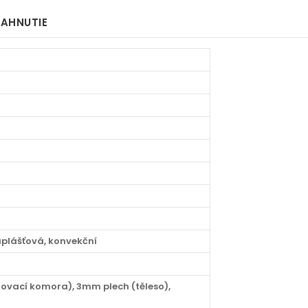
IAHNUTIE
uplášťová, konvekční
ovací komora), 3mm plech (těleso),