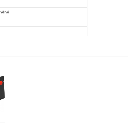
rněné