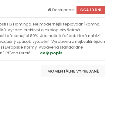
Dostupnost:
CCA 10 DNÍ
sti HS Flamingo. Nejmodernější teplovodní kamna,
íků. Vysoce efektivní a ekologicky šetrná.
tí přesahující 80%. Jedinečné řešení, které nabízí
zdušný způsob vytápění. Vyrobena z nejkvalitnějších
snější Evropské normy. Vybavena standardně
í. Přívod terciá
. . .
celý popis
MOMENTÁLNE VYPREDANÉ