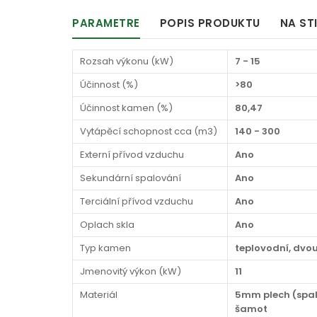
PARAMETRE
POPIS PRODUKTU
NA ST
Rozsah výkonu (kW)
7 - 15
Účinnost (%)
>80
Účinnost kamen (%)
80,47
Vytápěcí schopnost cca (m3)
140 - 300
Externí přívod vzduchu
Ano
Sekundární spalování
Ano
Terciální přívod vzduchu
Ano
Oplach skla
Ano
Typ kamen
teplovodní, dvo
Jmenovitý výkon (kW)
11
Materiál
5mm plech (spal
šamot