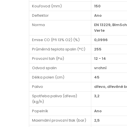
Kouřovod (mm)
150
Deflektor
Ano
Norma
EN 13229, BImSch
Verte
Emise CO (Při 13% O2) (%)
0,0996
Průměrná teplota spalin (°C)
255
Provozní tah (Pa)
12 - 14
Odvod spalin
vrchní
Délka polen (cm)
45
Palivo
dřevo, dřevěné b
Spotřeba paliva (dřeva)
3,2
(kg/h)
Popelník
Ano
Maximální provozní tlak (bar)
2,5