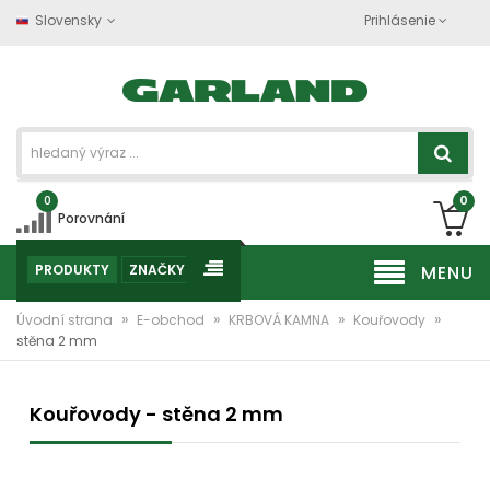
Slovensky
Prihlásenie
0
0
Porovnání
PRODUKTY
ZNAČKY
MENU
»
»
»
»
Úvodní strana
E-obchod
KRBOVÁ KAMNA
Kouřovody
stěna 2 mm
Kouřovody - stěna 2 mm