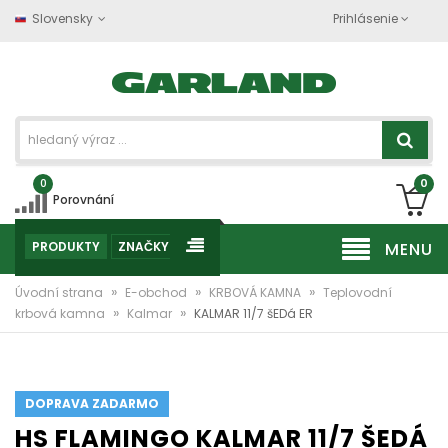
Slovensky
Prihlásenie
0
0
Porovnání
PRODUKTY
ZNAČKY
MENU
»
»
»
Úvodní strana
E-obchod
KRBOVÁ KAMNA
Teplovodní
»
»
krbová kamna
Kalmar
KALMAR 11/7 šEDá ER
DOPRAVA ZADARMO
HS FLAMINGO KALMAR 11/7 ŠEDÁ