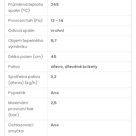
Průměrná teplota
245
spalin (°C)
Provozní tah (Pa)
12 - 14
Odvod spalin
vrchní
Objem tepelného
8,7
výměníku
Délka polen (cm)
45
Palivo
dřevo, dřevěné brikety
Spotřeba paliva
3,2
(dřeva) (kg/h)
Popelník
Ano
Maximální
2,5
provozní tlak
(bar)
Ochlazovací
Ano
smyčka