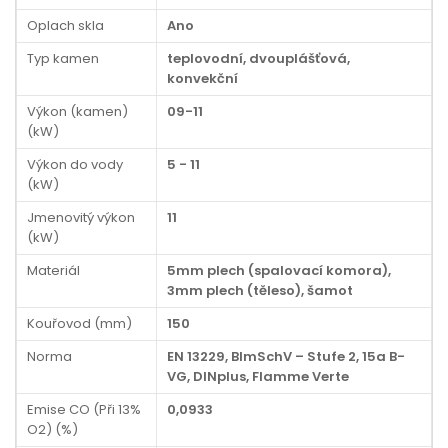
Oplach skla
Ano
Typ kamen
teplovodní, dvouplášťová,
konvekční
Výkon (kamen)
09-11
(kW)
Výkon do vody
5 - 11
(kW)
Jmenovitý výkon
11
(kW)
Materiál
5mm plech (spalovací komora),
3mm plech (těleso), šamot
Kouřovod (mm)
150
Norma
EN 13229, BImSchV – Stufe 2, 15a B-
VG, DINplus, Flamme Verte
Emise CO (Při 13%
0,0933
O2) (%)