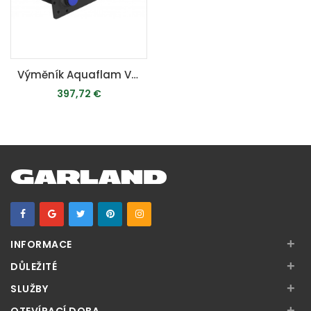
Výměník Aquaflam VARIO 5kW - teplovodní krbová kamna
397,72 €
MOMENTÁLNE VYPREDANÉ
+
INFORMACE
+
DŮLEŽITÉ
+
SLUŽBY
+