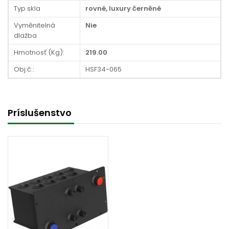
Typ skla
rovné, luxury černěné
Vyměnitelná
Nie
dlažba
Hmotnosť (Kg):
219.00
Obj.č.:
HSF34-065
Príslušenstvo