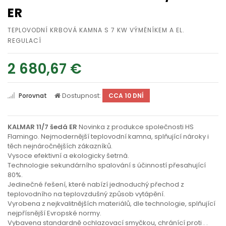
ER
TEPLOVODNÍ KRBOVÁ KAMNA S 7 KW VÝMĚNÍKEM A EL.
REGULACÍ
2 680,67 €
Dostupnost:
Porovnat
CCA 10 DNÍ
KALMAR 11/7 šedá ER
Novinka z produkce společnosti HS
Flamingo. Nejmodernější teplovodní kamna, splňující nároky i
těch nejnáročnějších zákazníků.
Vysoce efektivní a ekologicky šetrná.
Technologie sekundárního spalování s účinností přesahující
80%.
Jedinečné řešení, které nabízí jednoduchý přechod z
teplovodního na teplovzdušný způsob vytápění.
Vyrobena z nejkvalitnějších materiálů, dle technologie, splňující
nejpřísnější Evropské normy.
Vybavena standardně ochlazovací smyčkou, chránící proti
. .