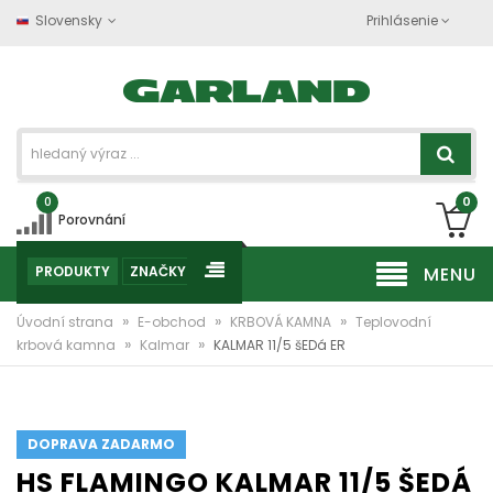
Slovensky
Prihlásenie
0
0
Porovnání
PRODUKTY
ZNAČKY
MENU
»
»
»
Úvodní strana
E-obchod
KRBOVÁ KAMNA
Teplovodní
»
»
krbová kamna
Kalmar
KALMAR 11/5 šEDá ER
DOPRAVA ZADARMO
HS FLAMINGO KALMAR 11/5 ŠEDÁ