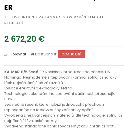
ER
TEPLOVODNÍ KRBOVÁ KAMNA S 5 KW VÝMĚNÍKEM A EL.
REGULACÍ
2 672,20 €
Dostupnost:
Porovnat
CCA 10 DNÍ
KALMAR 11/5 šedá ER
Novinka z produkce společnosti HS
Flamingo. Nejmodernější teplovodní kamna, splňující nároky i
těch nejnáročnějších zákazníků.
Vysoce efektivní a ekologicky šetrná.
Technologie sekundárního spalování s účinností přesahující
80%.
Jedinečné řešení, které nabízí jednoduchý přechod z
teplovodního na teplovzdušný způsob vytápění.
Vyrobena z nejkvalitnějších materiálů, dle technologie, splňující
nejpřísnější Evropské normy.
Vybavena standardně ochlazovací smyčkou, chránící proti
. .