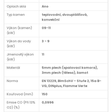
Oplach skla
Ano
Typ kamen
teplovodní, dvouplášťová,
konvekční
Výkon (kamen)
09-11
(kW)
Výkon do vody
3 - 9
(kW)
Jmenovitý výkon
11
(kW)
Materiál
5mm plech (spalovací komora),
3mm plech (těleso), šamot
Norma
EN 13229, BImSchV – Stufe 2, 15a B-
VG, DINplus, Flamme Verte
Kouřovod (mm)
150
Emise CO (Při 13%
0,0996
O2) (%)