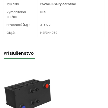
Typ skla
rovné, luxury černěné
Vyměnitelná
Nie
dlažba
Hmotnosť (Kg):
216.00
Obj.č.:
HSF34-059
Príslušenstvo