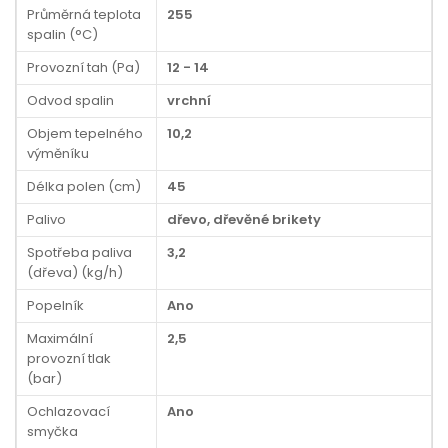
Průměrná teplota
255
spalin (°C)
Provozní tah (Pa)
12 - 14
Odvod spalin
vrchní
Objem tepelného
10,2
výměníku
Délka polen (cm)
45
Palivo
dřevo, dřevěné brikety
Spotřeba paliva
3,2
(dřeva) (kg/h)
Popelník
Ano
Maximální
2,5
provozní tlak
(bar)
Ochlazovací
Ano
smyčka