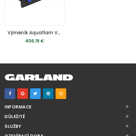
Výměník Aquaflam VARIO 7kW - teplovodní krbová kamna
406,19 €
MOMENTÁLNE VYPREDANÉ
+
INFORMACE
+
DŮLEŽITÉ
+
SLUŽBY
+