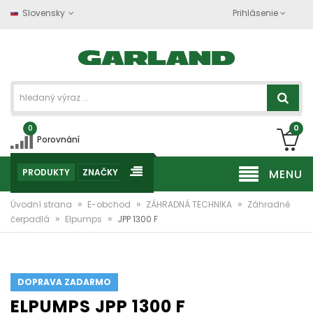
Slovensky
Prihlásenie
0
0
Porovnání
PRODUKTY
ZNAČKY
MENU
»
»
»
Úvodní strana
E-obchod
ZÁHRADNÁ TECHNIKA
Záhradné
»
»
čerpadlá
Elpumps
JPP 1300 F
DOPRAVA ZADARMO
ELPUMPS JPP 1300 F