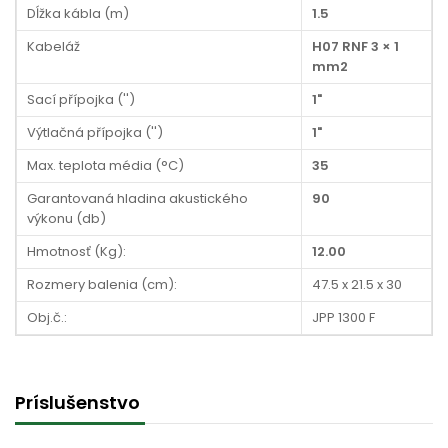
Dĺžka kábla (m)
1.5
Kabeláž
H07 RNF 3 × 1
mm2
Sací přípojka ('')
1"
Výtlačná přípojka ('')
1"
Max. teplota média (°C)
35
Garantovaná hladina akustického
90
výkonu (db)
Hmotnosť (Kg):
12.00
Rozmery balenia (cm):
47.5 x 21.5 x 30
Obj.č.:
JPP 1300 F
Príslušenstvo