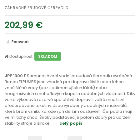
ZÁHRADNÉ PRÚDOVÉ ČERPADLO
202,99 €
Porovnat
Dostupnost:
SKLADOM
JPP 1300 F
Samonasávací vodní proudová čerpadla vyráběná
firmou ELPUMPS jsou vhodná pro dopravu čisté nebo lehce
znečištěné vody (bez sedimentujících látek) nebo
neagresivních a nehořlavých kapalin obdobných vlastností. Díky
velké výkonové rezervě spolehlivě dopraví i velké množství
přečerpávané tekutiny. Jsou vyrobeny z odolných materiálů,
které brání vzniku koroze i při delším odstavení. Čerpadla mají
velmi tichý chod. Široký podstavec je potom dobrý pro udržení
stability stroje a široké
. . .
celý popis