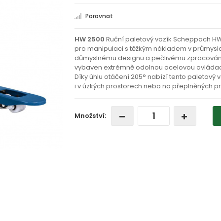
Porovnat
HW 2500
Ruční paletový vozík Scheppach HW
pro manipulaci s těžkým nákladem v průmyslo
důmyslnému designu a pečlivému zpracování s
vybaven extrémně odolnou ocelovou ovládací o
Díky úhlu otáčení 205° nabízí tento paletový
i v úzkých prostorech nebo na přeplněných pr
Množství: