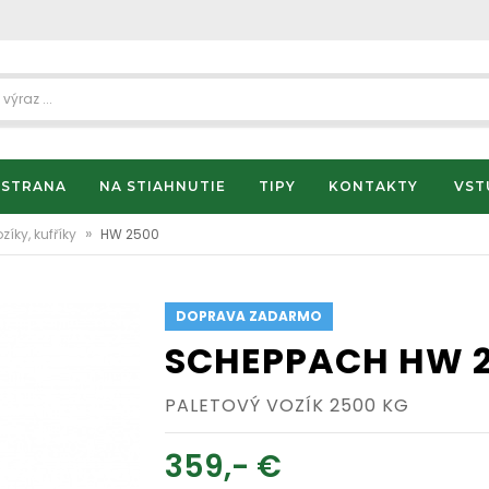
 STRANA
NA STIAHNUTIE
TIPY
KONTAKTY
VST
»
zíky, kufříky
HW 2500
DOPRAVA ZADARMO
SCHEPPACH HW 
PALETOVÝ VOZÍK 2500 KG
359,- €