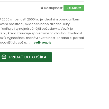
Dostupnost:
SKLADOM
 2500 s nosností 2500 kg je ideálním pomocníkem
vém prostředí, skladech nebo dílnách. Díky
plňuje i ty nejnáročnější požadavky. Vozík je
jí, která zaručuje spolehlivost a dlouhou životnost.
 vozík výjimečnou manévrovatelnost. Snadno si poradí
acovištích, což u
. . .
celý popis
PRIDAŤ DO KOŠÍKA