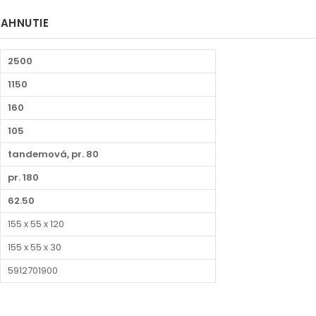
IAHNUTIE
2500
1150
160
105
tandemová, pr. 80
pr. 180
62.50
155 x 55 x 120
155 x 55 x 30
5912701900