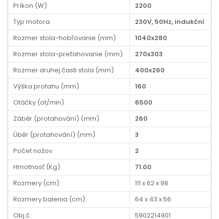
Príkon (W)
2200
Typ motora
230V, 50Hz, indukční
Rozmer stola-hobľovanie (mm)
1040x280
Rozmer stola-preťahovanie (mm)
270x303
Rozmer druhej časti stola (mm)
400x260
Výška protahu (mm)
160
Otáčky (ot/min)
6500
Záběr (protahování) (mm)
260
Úběr (protahování) (mm)
3
Počet nožov
2
Hmotnosť (Kg):
71.00
Rozmery (cm):
111 x 62 x 98
Rozmery balenia (cm):
64 x 43 x 56
Obj.č.:
5902214901