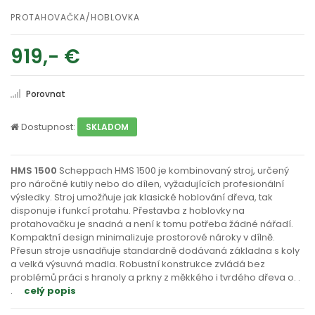
PROTAHOVAČKA/HOBLOVKA
919,- €
Porovnat
Dostupnost:
SKLADOM
HMS 1500
Scheppach HMS 1500 je kombinovaný stroj, určený
pro náročné kutily nebo do dílen, vyžadujících profesionální
výsledky. Stroj umožňuje jak klasické hoblování dřeva, tak
disponuje i funkcí protahu. Přestavba z hoblovky na
protahovačku je snadná a není k tomu potřeba žádné nářadí.
Kompaktní design minimalizuje prostorové nároky v dílně.
Přesun stroje usnadňuje standardně dodávaná základna s koly
a velká výsuvná madla. Robustní konstrukce zvládá bez
problémů práci s hranoly a prkny z měkkého i tvrdého dřeva o
. .
.
celý popis