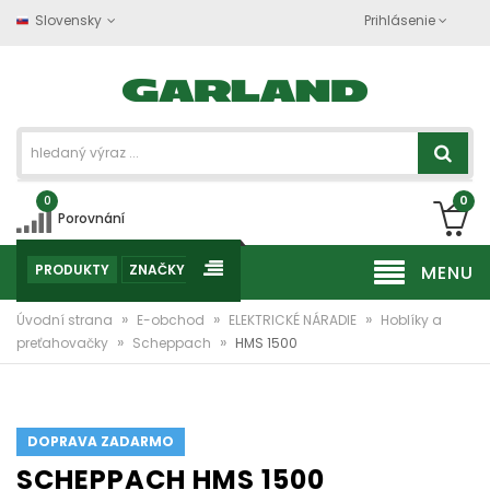
Slovensky
Prihlásenie
0
0
Porovnání
PRODUKTY
ZNAČKY
MENU
»
»
»
Úvodní strana
E-obchod
ELEKTRICKÉ NÁRADIE
Hoblíky a
»
»
preťahovačky
Scheppach
HMS 1500
DOPRAVA ZADARMO
SCHEPPACH HMS 1500