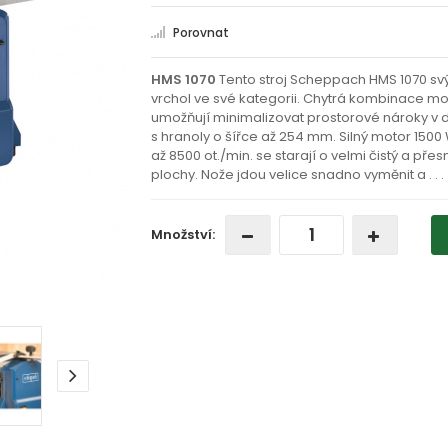
Porovnat
HMS 1070
Tento stroj Scheppach HMS 1070 s
vrchol ve své kategorii. Chytrá kombinace mo
umožňují minimalizovat prostorové nároky v d
s hranoly o šířce až 254 mm. Silný motor 1500
až 8500 ot./min. se starají o velmi čistý a př
plochy. Nože jdou velice snadno vyměnit a
. . .
Množství: