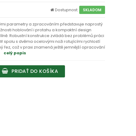
Dostupnost:
SKLADOM
vými parametry a zpracováním představuje naprostý
žnosti hoblování i protahu a kompaktní design
ílně. Robustní konstrukce zvládá bez problémů práci
 W spolu s dvěma ocelovými noži rotujícími rychlostí
esný řez, což v praxi znamená ještě jemnější opracování
celý popis
PRIDAŤ DO KOŠÍKA