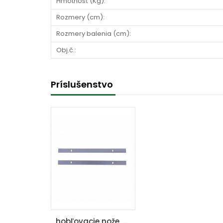
Hmotnosť (Kg):
Rozmery (cm):
Rozmery balenia (cm):
Obj.č.:
Príslušenstvo
hobľovacie nože HMS 1070 (261 x 16,5 x 1,5 mm)