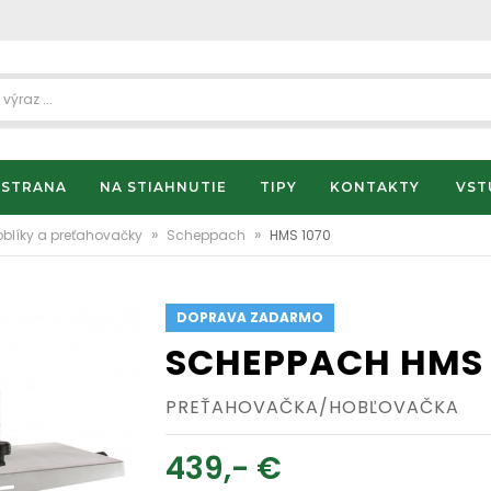
 STRANA
NA STIAHNUTIE
TIPY
KONTAKTY
VST
»
»
oblíky a preťahovačky
Scheppach
HMS 1070
DOPRAVA ZADARMO
SCHEPPACH HMS 
PREŤAHOVAČKA/HOBĽOVAČKA
439,- €