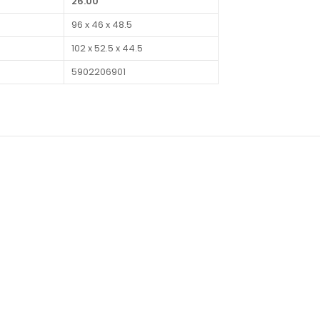
26.00
96 x 46 x 48.5
102 x 52.5 x 44.5
5902206901