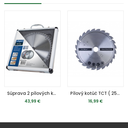
Súprava 2 pílových kotúčov TCT (254 x 30 x 2,8 mm, 48/60 Z) - pre HS 254 / HM 110 MP / HM 100 T
Pílový kotúč TCT ( 254 x 30 x 2,8 mm, 24 Z ) - pre HS 254 / HM 110 MP / HM 100 T
43,99 €
16,99 €
PRIDAŤ DO KOŠÍKA
PRIDAŤ DO KOŠÍKA