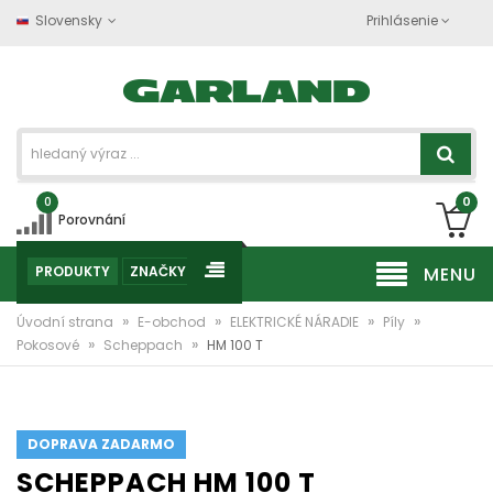
Slovensky
Prihlásenie
0
0
Porovnání
PRODUKTY
ZNAČKY
MENU
»
»
»
»
Úvodní strana
E-obchod
ELEKTRICKÉ NÁRADIE
Píly
»
»
Pokosové
Scheppach
HM 100 T
DOPRAVA ZADARMO
SCHEPPACH HM 100 T