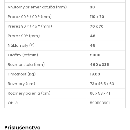
Vnútorný priemer kotúča (mm)
30
Prerez 90 ° / 90 ° (mm)
110 x 70
Prerez 90 ° / 45 ° (mm)
70 x 70
Prerez 90° (mm)
46
Náklon pily (°)
45
Otáčky (ot/min)
5000
Rozmer stola (mm)
460 x 335
Hmotnosť (Kg):
19.00
Rozmery (cm):
73 x 46.5 x 63
Rozmery balenia (cm):
66 x 58 x 41
Obj.č.:
5901103901
Príslušenstvo