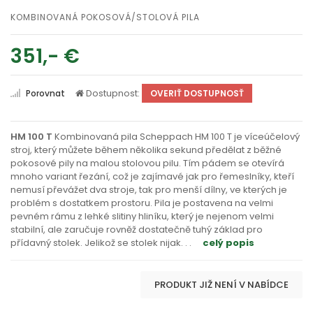
KOMBINOVANÁ POKOSOVÁ/STOLOVÁ PILA
351,- €
Dostupnost:
Porovnat
OVERIŤ DOSTUPNOSŤ
HM 100 T
Kombinovaná pila Scheppach HM 100 T je víceúčelový
stroj, který můžete během několika sekund předělat z běžné
pokosové pily na malou stolovou pilu. Tím pádem se otevírá
mnoho variant řezání, což je zajímavé jak pro řemeslníky, kteří
nemusí převážet dva stroje, tak pro menší dílny, ve kterých je
problém s dostatkem prostoru. Pila je postavena na velmi
pevném rámu z lehké slitiny hliníku, který je nejenom velmi
stabilní, ale zaručuje rovněž dostatečně tuhý základ pro
přídavný stolek. Jelikož se stolek nijak
. . .
celý popis
PRODUKT JIŽ NENÍ V NABÍDCE