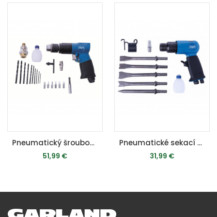
Pneumatický šroubovák 3/8''
Pneumatické sekací kladivo
1,99 €
31,99 €
67
Ť DO KOŠÍKA
PRIDAŤ DO KOŠÍKA
PRIDAŤ