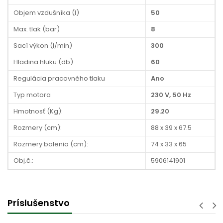
Objem vzdušníka (l)
50
Max. tlak (bar)
8
Sací výkon (l/min)
300
Hladina hluku (db)
60
Regulácia pracovného tlaku
Ano
Typ motora
230 V, 50 Hz
Hmotnosť (Kg):
29.20
Rozmery (cm):
88 x 39 x 67.5
Rozmery balenia (cm):
74 x 33 x 65
Obj.č.:
5906141901
Príslušenstvo