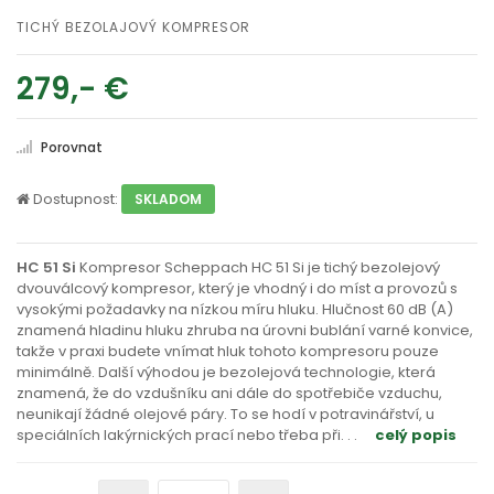
TICHÝ BEZOLAJOVÝ KOMPRESOR
279,- €
Porovnat
Dostupnost:
SKLADOM
HC 51 Si
Kompresor Scheppach HC 51 Si je tichý bezolejový
dvouválcový kompresor, který je vhodný i do míst a provozů s
vysokými požadavky na nízkou míru hluku. Hlučnost 60 dB (A)
znamená hladinu hluku zhruba na úrovni bublání varné konvice,
takže v praxi budete vnímat hluk tohoto kompresoru pouze
minimálně. Další výhodou je bezolejová technologie, která
znamená, že do vzdušníku ani dále do spotřebiče vzduchu,
neunikají žádné olejové páry. To se hodí v potravinářství, u
speciálních lakýrnických prací nebo třeba při
. . .
celý popis