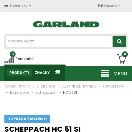
Slovensky
Prihlásenie
0
0
Porovnání
PRODUKTY
ZNAČKY
MENU
»
»
»
Úvodní strana
E-obchod
ELEKTRICKÉ NÁRADIE
Kompresory
»
»
»
Bezolejové
Scheppach
HC 51 SI
DOPRAVA ZADARMO
SCHEPPACH HC 51 SI