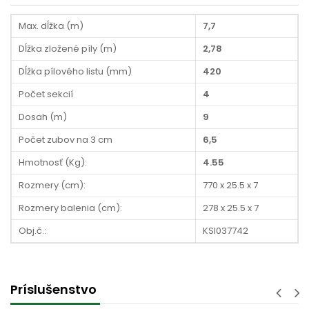
Max. dĺžka (m)
7,7
Dĺžka zložené píly (m)
2,78
Dĺžka pílového listu (mm)
420
Počet sekcií
4
Dosah (m)
9
Počet zubov na 3 cm
6,5
Hmotnosť (Kg):
4.55
Rozmery (cm):
770 x 25.5 x 7
Rozmery balenia (cm):
278 x 25.5 x 7
Obj.č.:
KSI037742
Príslušenstvo