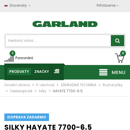
Slovensky
Prihlásenie
0
0
Porovnání
PRODUKTY
ZNAČKY
MENU
»
»
»
Úvodní strana
E-obchod
ZÁHRADNÁ TECHNIKA
Ručné pílky
»
»
»
Teleskopické
Silky
HAYATE 7700-6.5
DOPRAVA ZADARMO
SILKY HAYATE 7700-6.5