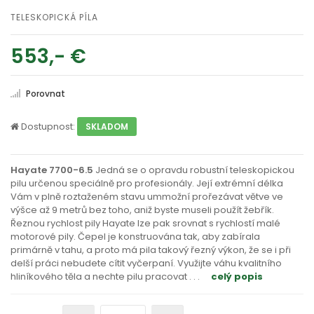
TELESKOPICKÁ PÍLA
553,- €
Porovnat
Dostupnost:
SKLADOM
Hayate 7700-6.5
Jedná se o opravdu robustní teleskopickou
pilu určenou speciálně pro profesionály. Její extrémní délka
Vám v plně roztaženém stavu ummožní prořezávat větve ve
výšce až 9 metrů bez toho, aniž byste museli použít žebřík.
Řeznou rychlost pily Hayate lze pak srovnat s rychlostí malé
motorové pily. Čepel je konstruována tak, aby zabírala
primárně v tahu, a proto má pila takový řezný výkon, že se i při
delší práci nebudete cítit vyčerpaní. Využijte váhu kvalitního
hliníkového těla a nechte pilu pracovat
. . .
celý popis