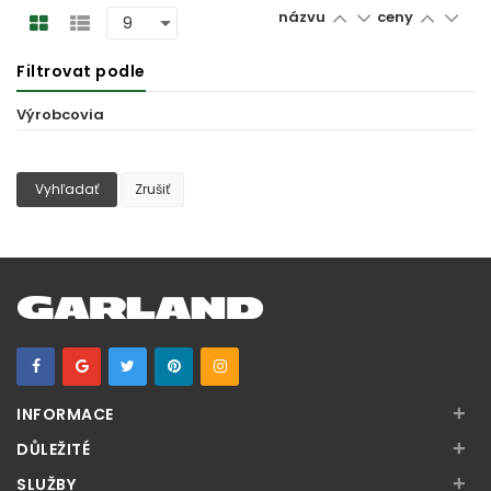
názvu
ceny
Filtrovat podle
Výrobcovia
Vyhľadať
Zrušiť
+
INFORMACE
+
DŮLEŽITÉ
+
SLUŽBY