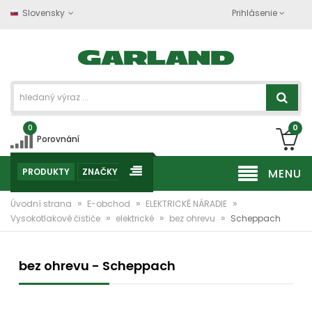
Slovensky
Prihlásenie
0
0
Porovnání
PRODUKTY
ZNAČKY
MENU
»
»
»
Úvodní strana
E-obchod
ELEKTRICKÉ NÁRADIE
»
»
»
Vysokotlakové čističe
elektrické
bez ohrevu
Scheppach
bez ohrevu - Scheppach