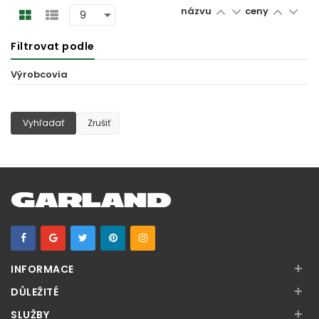
názvu
ceny
Filtrovat podle
Výrobcovia
Vyhľadať
Zrušiť
+
INFORMACE
+
DŮLEŽITÉ
+
SLUŽBY