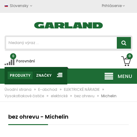
Slovensky
Prihlásenie
0
0
Porovnání
PRODUKTY
ZNAČKY
MENU
»
»
»
Úvodní strana
E-obchod
ELEKTRICKÉ NÁRADIE
»
»
»
Vysokotlakové čističe
elektrické
bez ohrevu
Michelin
bez ohrevu - Michelin