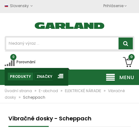
Slovensky
Prihlásenie
0
0
Porovnání
PRODUKTY
ZNAČKY
MENU
»
»
»
Úvodní strana
E-obchod
ELEKTRICKÉ NÁRADIE
Vibračné
»
dosky
Scheppach
Vibračné dosky - Scheppach