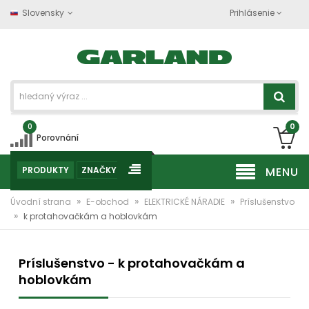
Slovensky
Prihlásenie
0
0
Porovnání
PRODUKTY
ZNAČKY
MENU
»
»
»
Úvodní strana
E-obchod
ELEKTRICKÉ NÁRADIE
Príslušenstvo
»
k protahovačkám a hoblovkám
Príslušenstvo - k protahovačkám a
hoblovkám