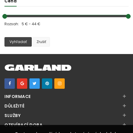
Cena
Rozsah: 5 € - 44 €
Vyhľadať
Zrušiť
+
INFORMACE
+
DŮLEŽITÉ
+
SLUŽBY
+
OTEVÍRACÍ DOBA