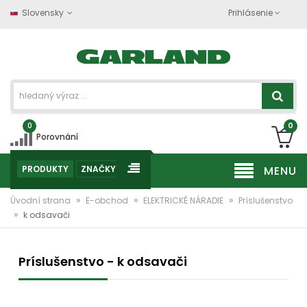
Slovensky
Prihlásenie
0
0
Porovnání
PRODUKTY
ZNAČKY
MENU
»
»
»
Úvodní strana
E-obchod
ELEKTRICKÉ NÁRADIE
Príslušenstvo
»
k odsavači
Príslušenstvo - k odsavači