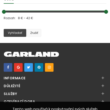
Rozsah: 8 € - 42 €
Vyhľadať
Zrušiť
+
INFORMACE
+
DŮLEŽITÉ
+
SLUŽBY
+
OTEVÍRACÍ DOBA
Tento web používá k poskytování svých služeb