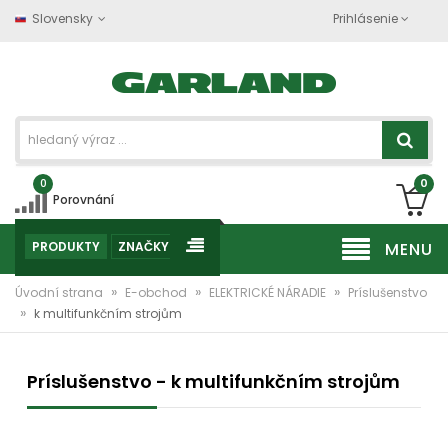
Slovensky
Prihlásenie
0
0
Porovnání
PRODUKTY
ZNAČKY
MENU
»
»
»
Úvodní strana
E-obchod
ELEKTRICKÉ NÁRADIE
Príslušenstvo
»
k multifunkčním strojům
Príslušenstvo - k multifunkčním strojům