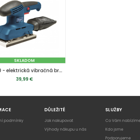
SKLADOM
ES240 - elektrická vibračná brúska 240 W
39,99 €
PRIDAŤ DO KOŠÍKA
MACE
DŮLEŽITÉ
SLUŽBY
í podmínky
Jak nakupovat
Co Vám nabízím
Výhody nákupu u nás
Kdo jsme
Podporujeme