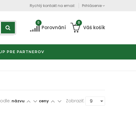
Rychlý kontakt na email:
Prihlásenie
0
0
Porovnání
Váš košík
UP PRE PARTNEROV
Podle:
Zobraziť:
názvu
ceny