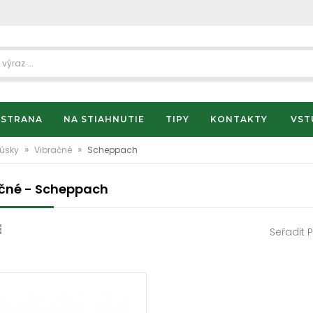
 STRANA
NA STIAHNUTIE
TIPY
KONTAKTY
VST
»
»
rúsky
Vibračné
Scheppach
čné - Scheppach
Seřadit 