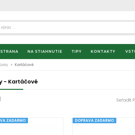
 STRANA
NA STIAHNUTIE
TIPY
KONTAKTY
VST
»
rúsky
Kartáčové
y - Kartáčové
Seřadit 
VA ZADARMO
DOPRAVA ZADARMO