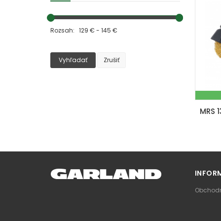
Rozsah: 129 € - 145 €
Vyhľadať
Zrušiť
INFOR
Obchodn