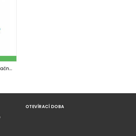
MRS 1300 - kefová / renovačná brúska
OTEVÍRACÍ DOBA
e