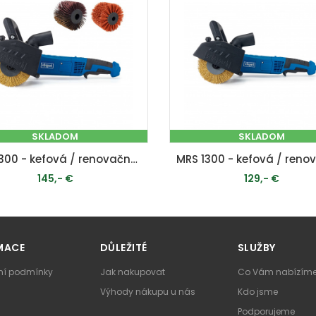
SKLADOM
SKLADOM
MRS 1300 - kefová / renovačná brúska + nylonový a šmirgľová kefa K80
145,- €
129,- €
PRIDAŤ DO KOŠÍKA
PRIDAŤ DO KOŠÍKA
MACE
DŮLEŽITÉ
SLUŽBY
í podmínky
Jak nakupovat
Co Vám nabízím
Výhody nákupu u nás
Kdo jsme
Podporujeme