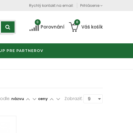
Rychlý kontakt na email:
Prihlásenie
0
0
Porovnání
Váš košík
UP PRE PARTNEROV
Podle:
Zobraziť:
názvu
ceny