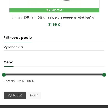
SKLADOM
C-OBS125-X - 20 V IXES aku excentrická brúska (bez batérie a nabíjačky)
31,99 €
Filtrovat podle
PRIDAŤ DO KOŠÍKA
Výrobcovia
Cena
Rozsah: 32 € - 80 €
Vyhľadať
Zrušiť