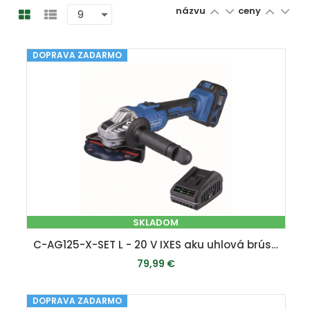
názvu
ceny
DOPRAVA ZADARMO
SKLADOM
C-AG125-X-SET L - 20 V IXES aku uhlová brúska + 4Ah batéria + nabíjačka 2,4 A
79,99 €
DOPRAVA ZADARMO
PRIDAŤ DO KOŠÍKA