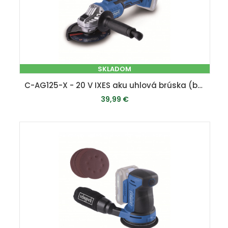
SKLADOM
C-AG125-X - 20 V IXES aku uhlová brúska (bez batérie a nabíjačky)
39,99 €
PRIDAŤ DO KOŠÍKA