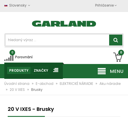
Slovensky
Prihlásenie
0
0
Porovnání
PRODUKTY
ZNAČKY
MENU
»
»
»
Úvodní strana
E-obchod
ELEKTRICKÉ NÁRADIE
Aku náradie
»
»
20 V IXES
Brusky
20 V IXES - Brusky