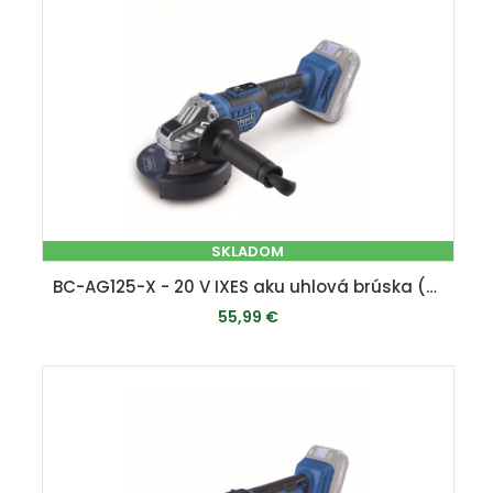
SKLADOM
BC-AG125-X - 20 V IXES aku uhlová brúska (bez batérie a nabíjačky)
55,99 €
PRIDAŤ DO KOŠÍKA